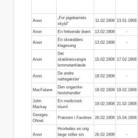
„For pigebarnets
Anon
11.02.1908
13.01.1908
skyld“
Anon
En frelsende drøm
13.02.1908
-
En skrædders
Anon
13.02.1908
-
klagesang
Det
Anon
skæbnesvangre
15.02.1908
17.02.1908
lommetørklæde
De andre
Anon
18.02.1908
-
nattegæster
Den ungarske
MacFalane
18.02.1908
19.02.1908
hestehandler
John
En medicinsk
19.02.1908
21.02.1908
Mackay
triumf
Georges
Præsten i Favières
26.02.1908
15.04.1908
Ohnet
Hvorledes en ung
Anon
læge stiller sin
26.02.1908
-