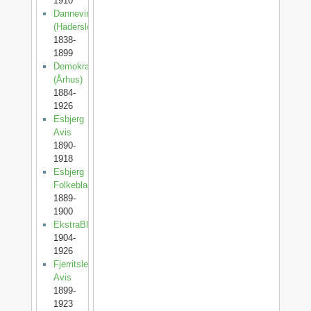
1910
Dannevirke
(Haderslev)
1838-
1899
Demokraten
(Århus)
1884-
1926
Esbjerg
Avis
1890-
1918
Esbjerg
Folkeblad
1889-
1900
EkstraBladet
1904-
1926
Fjerritslev
Avis
1899-
1923