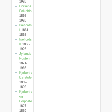
1926
Horsens
Folkeblad
1866-
1926
Isefjordsposten
I
1861-
1865
Isefjordsposten
II
1866-
1926
Jyllands-
Posten
1871-
1966
Kjøbenhavns
Børstidende
1889-
1892
Kjøbenhavnsposten
og
Forposten
1827-
1859