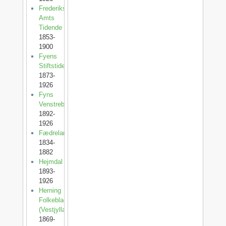
Frederiksborg
Amts
Tidende
1853-
1900
Fyens
Stiftstidende
1873-
1926
Fyns
Venstreblad
1892-
1926
Fædrelandet
1834-
1882
Hejmdal
1893-
1926
Herning
Folkeblad
(Vestjylland)
1869-