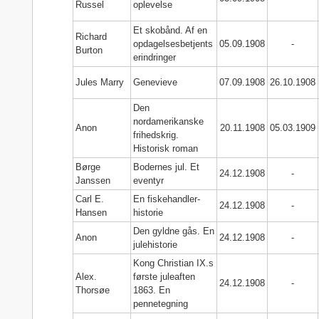
Russel
oplevelse
Et skobånd. Af en
Richard
opdagelsesbetjents
05.09.1908
-
Burton
erindringer
Jules Marry
Genevieve
07.09.1908
26.10.1908
Den
nordamerikanske
Anon
20.11.1908
05.03.1909
frihedskrig.
Historisk roman
Børge
Bodernes jul. Et
24.12.1908
-
Janssen
eventyr
Carl E.
En fiskehandler-
24.12.1908
-
Hansen
historie
Den gyldne gås. En
Anon
24.12.1908
-
julehistorie
Kong Christian IX.s
Alex.
første juleaften
24.12.1908
-
Thorsøe
1863. En
pennetegning