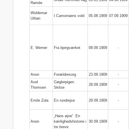
Ramée
Woldemar
I Camorraens vold
05.08.1909
07.09.1909
Urban
E. Werner
Fra bjergværket
08.09.1909
-
Anon
Forældresorg
23.09.1909
-
Axel
Gøglerpigen.
28.09.1909
-
Thomsen
Skitse
Emile Zola
En rundrejse
29.09.1909
-
„Hans øjne“. En
Anon
kærlighedshistorie i
30.09.1909
-
tre breve