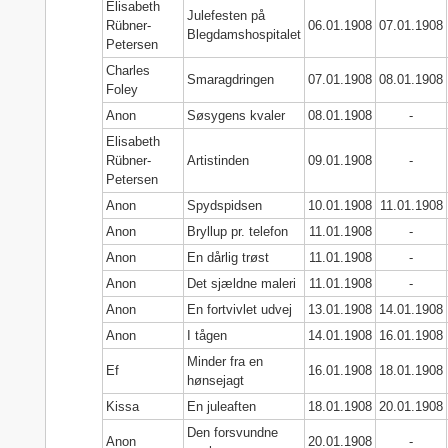
Elisabeth
Julefesten på
Rübner-
06.01.1908
07.01.1908
Blegdamshospitalet
Petersen
Charles
Smaragdringen
07.01.1908
08.01.1908
Foley
Anon
Søsygens kvaler
08.01.1908
-
Elisabeth
Rübner-
Artistinden
09.01.1908
-
Petersen
Anon
Spydspidsen
10.01.1908
11.01.1908
Anon
Bryllup pr. telefon
11.01.1908
-
Anon
En dårlig trøst
11.01.1908
-
Anon
Det sjældne maleri
11.01.1908
-
Anon
En fortvivlet udvej
13.01.1908
14.01.1908
Anon
I tågen
14.01.1908
16.01.1908
Minder fra en
Ef
16.01.1908
18.01.1908
hønsejagt
Kissa
En juleaften
18.01.1908
20.01.1908
Den forsvundne
Anon
20.01.1908
-