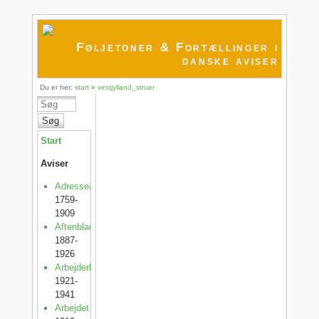
Føljetoner & Fortællinger i
danske aviser
Du er her:
start
»
vestjylland_struer
Søg
Start
Aviser
Adresseavisen
1759-
1909
Aftenbladet
1887-
1926
Arbejderbladet
1921-
1941
Arbejdet