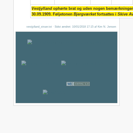
Vestjylland
ophørte brat og uden nogen bemærkninger 
30.09.1909. Føljetonen
Bjergværket
fortsattes i
Skive A
vestjylland_struer.txt
· Sidst ændret:
10/01/2018 17:15
af
Kim N. Jensen