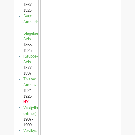
1867-
1926
Sorø
Amtstidende
–
Slagelse
Avis
1855-
1926
[Stubbekøbing
Avis
1877-
1897
Thisted
Amtsavis
1824-
1926
NY
Vestjylland
(Struer)
1907-
1909
Vestkysten