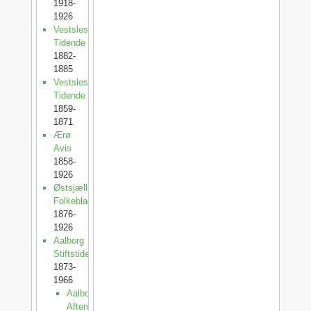
1918-
1926
Vestslesvigs
Tidende
1882-
1885
Vestslesvigsk
Tidende
1859-
1871
Ærø
Avis
1858-
1926
Østsjællands
Folkeblad
1876-
1926
Aalborg
Stiftstidende
1873-
1966
Aalborg
Aftenblad