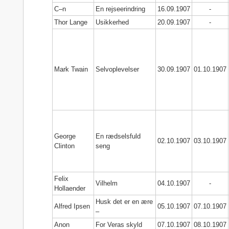
C–n
En rejseerindring
16.09.1907
-
Thor Lange
Usikkerhed
20.09.1907
-
Mark Twain
Selvoplevelser
30.09.1907
01.10.1907
George
En rædselsfuld
02.10.1907
03.10.1907
Clinton
seng
Felix
Vilhelm
04.10.1907
-
Hollaender
Husk det er en ære
Alfred Ipsen
05.10.1907
07.10.1907
–
Anon
For Veras skyld
07.10.1907
08.10.1907