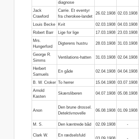
diagnose
Jack
Carrie. Et eventyr
26.02.1908
02.03.1908
Crawford
fra cherokee-landet
Louis Becke
Kvit
02.03.1908
04.03.1908
Robert Barr
Lige for lige
17.03.1908
23.03.1908
Mrs.
Digterens hustru
28.03.1908
31.03.1908
Hungerford
George R.
Ventilations-hatten
31.03.1908
02.04.1908
Simms
Herbert
En gåde
02.04.1908
04.04.1908
Samuels
B. W. Croker
To herrer
15.04.1908
03.07.1908
Arnold
Skærsliberen
04.07.1908
05.08.1908
Kasten
Den brune drossel.
Anon
06.08.1908
01.09.1908
Detektivnovelle
M. S.
Den kæntrede båd
02.09.1908
-
Clark W.
En rædselsfuld
03.09.1908
-