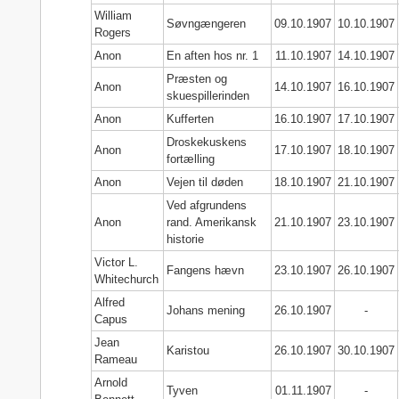
William
Søvngængeren
09.10.1907
10.10.1907
Rogers
Anon
En aften hos nr. 1
11.10.1907
14.10.1907
Præsten og
Anon
14.10.1907
16.10.1907
skuespillerinden
Anon
Kufferten
16.10.1907
17.10.1907
Droskekuskens
Anon
17.10.1907
18.10.1907
fortælling
Anon
Vejen til døden
18.10.1907
21.10.1907
Ved afgrundens
Anon
rand. Amerikansk
21.10.1907
23.10.1907
historie
Victor L.
Fangens hævn
23.10.1907
26.10.1907
Whitechurch
Alfred
Johans mening
26.10.1907
-
Capus
Jean
Karistou
26.10.1907
30.10.1907
Rameau
Arnold
Tyven
01.11.1907
-