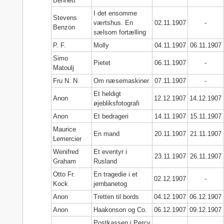
Bennett
I det ensomme
Stevens
værtshus. En
02.11.1907
-
Benzon
sælsom fortælling
P. F.
Molly
04.11.1907
06.11.1907
Simo
Pietet
06.11.1907
-
Matoulj
Fru N. N.
Om næsemaskiner
07.11.1907
-
Et heldigt
Anon
12.12.1907
14.12.1907
øjebliksfotografi
Anon
Et bedrageri
14.11.1907
15.11.1907
Maurice
En mand
20.11.1907
21.11.1907
Lemercier
Wenifred
Et eventyr i
23.11.1907
26.11.1907
Graham
Rusland
Otto Fr.
En tragedie i et
02.12.1907
-
Kock
jernbanetog
Anon
Tretten til bords
04.12.1907
06.12.1907
Anon
Haakonson og Co.
06.12.1907
09.12.1907
Postkassen i Percy