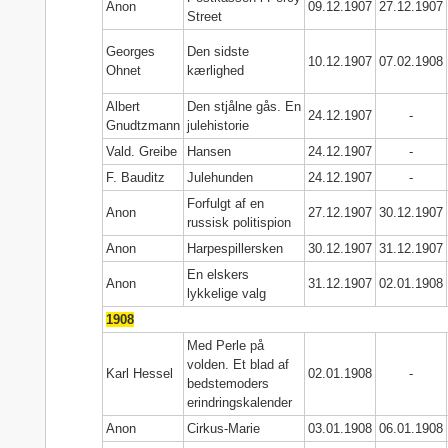
Anon
09.12.1907
27.12.1907
Street
Georges
Den sidste
10.12.1907
07.02.1908
Ohnet
kærlighed
Albert
Den stjålne gås. En
24.12.1907
-
Gnudtzmann
julehistorie
Vald. Greibe
Hansen
24.12.1907
-
F. Bauditz
Julehunden
24.12.1907
-
Forfulgt af en
Anon
27.12.1907
30.12.1907
russisk politispion
Anon
Harpespillersken
30.12.1907
31.12.1907
En elskers
Anon
31.12.1907
02.01.1908
lykkelige valg
1908
Med Perle på
volden. Et blad af
Karl Hessel
02.01.1908
-
bedstemoders
erindringskalender
Anon
Cirkus-Marie
03.01.1908
06.01.1908