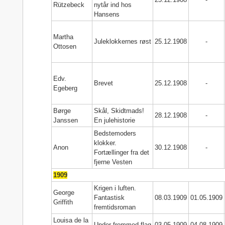
Rützebeck
nytår ind hos
Hansens
Martha
Juleklokkernes røst
25.12.1908
-
Ottosen
Edv.
Brevet
25.12.1908
-
Egeberg
Børge
Skål, Skidtmads!
28.12.1908
-
Janssen
En julehistorie
Bedstemoders
klokker.
Anon
30.12.1908
-
Fortællinger fra det
fjerne Vesten
1909
Krigen i luften.
George
Fantastisk
08.03.1909
01.05.1909
Griffith
fremtidsroman
Louisa de la
Under fremmed flag
03.05.1909
04.08.1909