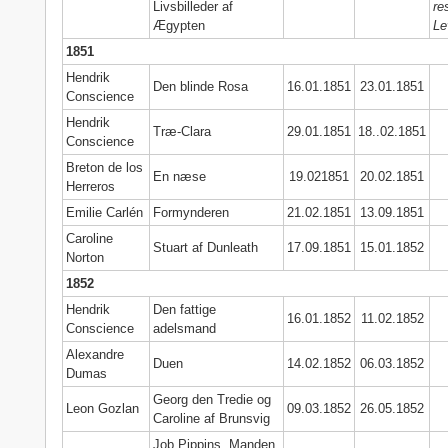
Livsbilleder af
re
Ægypten
Le
1851
Hendrik
Den blinde Rosa
16.01.1851
23.01.1851
Conscience
Hendrik
Træ-Clara
29.01.1851
18..02.1851
Conscience
Breton de los
En næse
19.021851
20.02.1851
Herreros
Emilie Carlén
Formynderen
21.02.1851
13.09.1851
Caroline
Stuart af Dunleath
17.09.1851
15.01.1852
Norton
1852
Hendrik
Den fattige
16.01.1852
11.02.1852
Conscience
adelsmand
Alexandre
Duen
14.02.1852
06.03.1852
Dumas
Georg den Tredie og
Leon Gozlan
09.03.1852
26.05.1852
Caroline af Brunsvig
Job Pippins. Manden,