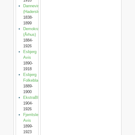
1910
Dannevirke
(Haderslev)
1838-
1899
Demokraten
(Århus)
1884-
1926
Esbjerg
Avis
1890-
1918
Esbjerg
Folkeblad
1889-
1900
EkstraBladet
1904-
1926
Fjerritslev
Avis
1899-
1923