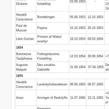
03.08.1853
-
Dickens
fortælling
Ch
St
Hendrik
Bondekrigen
05.08.1853
12.10.1853
Conscience
Paul de
Pepina
15.10.1853
26.10.1853
Musset
Prinsen af Wales'
Léon Gozlan
18.10.1853
09.03.1854
eventyr
1854
Baronesse
Forbogstaverne.
12.03.1854
30.08.1854
=
T
Tautphoeus
Fortælling
Auguste
Den smukke
De
31.08.1854
07.06.1855
Maquet
Gabrielle
af
1855
Hendrik
Landsbyforbandelsen
08.06.1855
08.07.1855
Conscience
=C
Anon
Arvingen til Redclyffe
11.07.1855
22.11.1855
Yo
of
Peregrine.