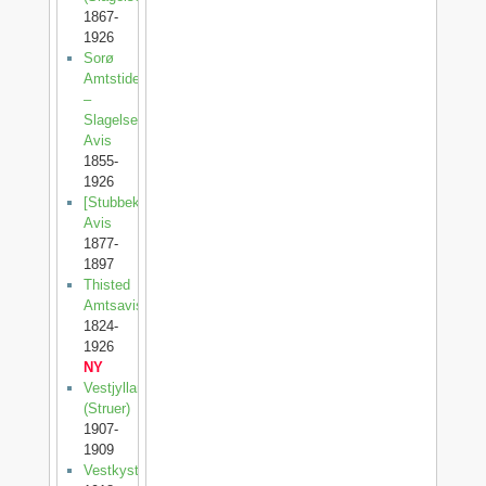
1867-
1926
Sorø
Amtstidende
–
Slagelse
Avis
1855-
1926
[Stubbekøbing
Avis
1877-
1897
Thisted
Amtsavis
1824-
1926
NY
Vestjylland
(Struer)
1907-
1909
Vestkysten