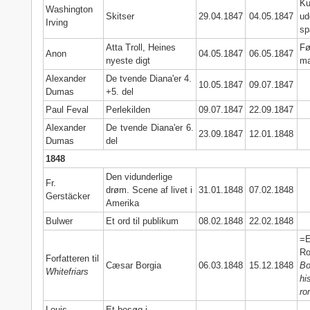
Ku
Washington
Skitser
29.04.1847
04.05.1847
ud
Irving
sp
Atta Troll, Heines
Fø
Anon
04.05.1847
06.05.1847
nyeste digt
ma
Alexander
De tvende Diana'er 4.
10.05.1847
09.07.1847
Dumas
+5. del
Paul Feval
Perlekilden
09.07.1847
22.09.1847
Alexander
De tvende Diana'er 6.
23.09.1847
12.01.1848
Dumas
del
1848
Den vidunderlige
Fr.
drøm. Scene af livet i
31.01.1848
07.02.1848
Gerstäcker
Amerika
Bulwer
Et ord til publikum
08.02.1848
22.02.1848
=
Ro
Forfatteren til
Cæsar Borgia
06.03.1848
15.12.1848
Bo
Whitefriars
hi
ro
Louis
Et besøg i