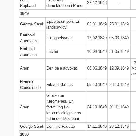
22.12.1848
-
Repbaud
dameklubben i Paris
1849
Djævlesumpen. En
George Sand
02.01.1849
25.01.1849
landsby-idyl
Berthold
Fængselsveer
12.02.1849
05.03.1849
Auerbach
Berthold
Lucifer
10.04.1849
31.05.1849
Auerbach
=X
Anon
Den gale advokat
08.06.1849
12.09.1849
Mo
am
Hendrik
Rikke-tikke-tak
09.10.1849
23.10.1849
Conscience
Grækeren
Kleomenes. En
Anon
fortælling fra
24.10.1849
01.11.1849
kristenforfølgelsens
tid under Diocletian
George Sand
Den lille Fadette
14.11.1849
28.12.1849
1850