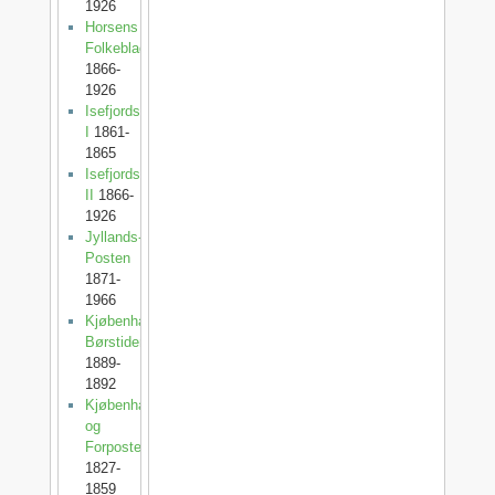
1926
Horsens
Folkeblad
1866-
1926
Isefjordsposten
I
1861-
1865
Isefjordsposten
II
1866-
1926
Jyllands-
Posten
1871-
1966
Kjøbenhavns
Børstidende
1889-
1892
Kjøbenhavnsposten
og
Forposten
1827-
1859