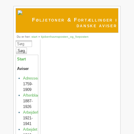
Føljetoner & Fortællinger i
danske aviser
Du er her:
start
»
kjobenhavnsposten_og_forposten
Søg
Start
Aviser
Adresseavisen
1759-
1909
Aftenbladet
1887-
1926
Arbejderbladet
1921-
1941
Arbejdet