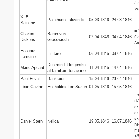
i 
Va
X. B.
Paschaens slavinde
05.03.1846
24.03.1846
Saintine
=
T
Charles
Baron von
02.04.1846
04.04.1846
Gr
Dickens
Grosswisch
Ni
Edouard
En tåre
06.04.1846
08.04.1846
Lemoine
Den mindst krigerske
Marie Apcard
11.04.1846
14.04.1846
af familien Bonaparte
Paul Feval
Bankieren
15.04.1846
23.04.1846
Léon Gozlan
Husholdersken Suzon
01.05.1846
15.05.1846
Fo
d'
sk
sl
sk
Daniel Stern
Nelida
19.05.1846
16.07.1846
he
ma
af