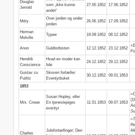
Douglas
som „ikke kunne
27.05.1852
17.06.1852
Jerrold
andet“
Over jorden og under
Méry
26.06.1852
17.09.1852
jorden
Herman
Typee
18.09.1852
08.12.1852
Melville
=E
Anon
Guldtorbisten
12.12.1852
23.12.1852
P
Hendrik
Hvad en moder kan
24.12.1852
29.12.1852
Conscience
lide
Gustav zu
Skoven fortæller.
30.12.1852
09.01.1853
Putlitz
Eventyrbuket
1853
=C
Susan Hopley, eller
(1
Mrs. Crowe
En tjenestepiges
11.01.1853
09.07.1853
Ad
eventyr
Su
=
T
Re
Julefortællinger; Den
Al
Charles