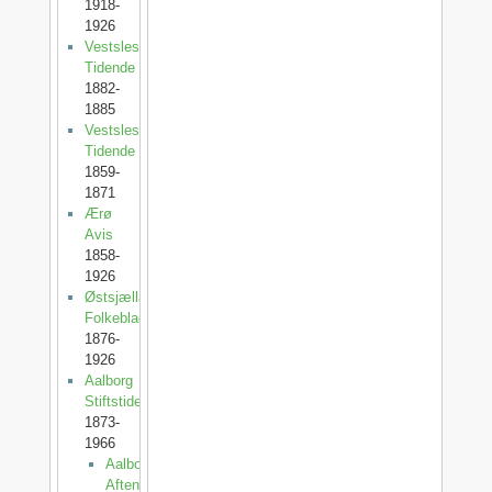
1918-
1926
Vestslesvigs
Tidende
1882-
1885
Vestslesvigsk
Tidende
1859-
1871
Ærø
Avis
1858-
1926
Østsjællands
Folkeblad
1876-
1926
Aalborg
Stiftstidende
1873-
1966
Aalborg
Aftenblad