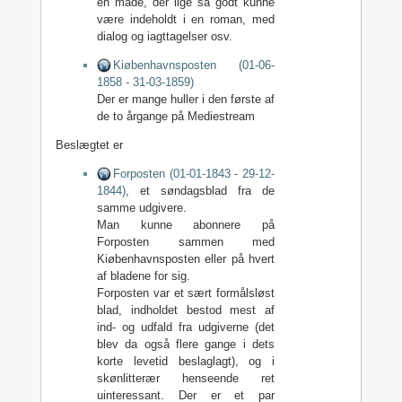
en måde, der lige så godt kunne
være indeholdt i en roman, med
dialog og iagttagelser osv.
Kiøbenhavnsposten (01-06-
1858 - 31-03-1859)
Der er mange huller i den første af
de to årgange på Mediestream
Beslægtet er
Forposten (01-01-1843 - 29-12-
1844)
, et søndagsblad fra de
samme udgivere.
Man kunne abonnere på
Forposten sammen med
Kiøbenhavnsposten eller på hvert
af bladene for sig.
Forposten var et sært formålsløst
blad, indholdet bestod mest af
ind- og udfald fra udgiverne (det
blev da også flere gange i dets
korte levetid beslaglagt), og i
skønlitterær henseende ret
uinteressant. Der er et par