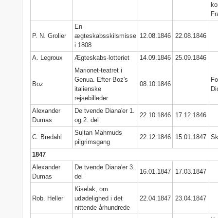
ko
Fr
En
P. N. Grolier
ægteskabsskilsmisse
12.08.1846
22.08.1846
i 1808
A. Legroux
Ægteskabs-lotteriet
14.09.1846
25.09.1846
Marionet-teatret i
Genua. Efter Boz's
Fo
Boz
08.10.1846
italienske
Di
rejsebilleder
Alexander
De tvende Diana'er 1.
22.10.1846
17.12.1846
Dumas
og 2. del
Sultan Mahmuds
C. Bredahl
22.12.1846
15.01.1847
Sk
pilgrimsgang
1847
Alexander
De tvende Diana'er 3.
16.01.1847
17.03.1847
Dumas
del
Kiselak, om
Rob. Heller
udødelighed i det
22.04.1847
23.04.1847
nittende århundrede