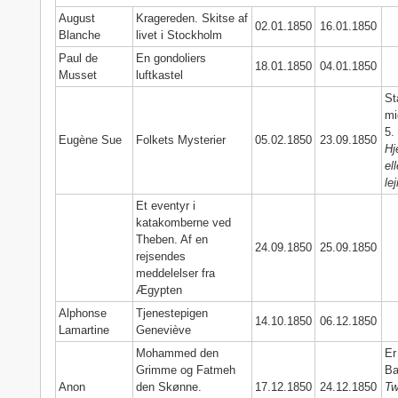
August
Kragereden. Skitse af
02.01.1850
16.01.1850
Blanche
livet i Stockholm
Paul de
En gondoliers
18.01.1850
04.01.1850
Musset
luftkastel
St
mi
5.
Eugène Sue
Folkets Mysterier
05.02.1850
23.09.1850
Hj
el
le
Et eventyr i
katakomberne ved
Theben. Af en
24.09.1850
25.09.1850
rejsendes
meddelelser fra
Ægypten
Alphonse
Tjenestepigen
14.10.1850
06.12.1850
Lamartine
Geneviève
Mohammed den
Er
Grimme og Fatmeh
Ba
Anon
den Skønne.
17.12.1850
24.12.1850
Tw