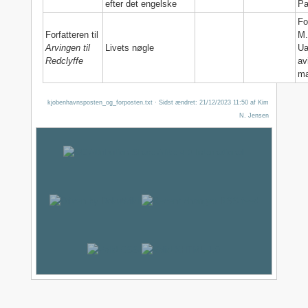
efter det engelske
Pa
Fo
Forfatteren til
M.
Arvingen til
Livets nøgle
Ua
Redclyffe
av
ma
kjobenhavnsposten_og_forposten.txt
· Sidst ændret:
21/12/2023 11:50
af
Kim
N. Jensen