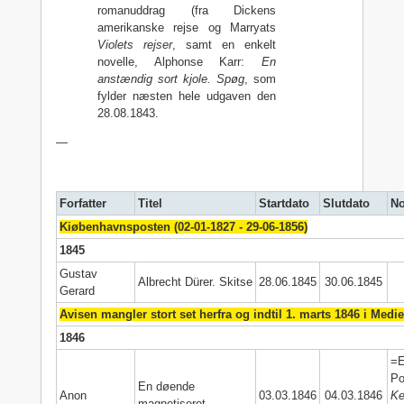
romanuddrag (fra Dickens
amerikanske rejse og Marryats
Violets rejser
, samt en enkelt
novelle, Alphonse Karr:
En
anstændig sort kjole. Spøg
, som
fylder næsten hele udgaven den
28.08.1843.
—
Forfatter
Titel
Startdato
Slutdato
No
Kiøbenhavnsposten (02-01-1827 - 29-06-1856)
1845
Gustav
Albrecht Dürer. Skitse
28.06.1845
30.06.1845
Gerard
Avisen mangler stort set herfra og indtil 1. marts 1846 i Medi
1846
=E
Po
En døende
Anon
03.03.1846
04.03.1846
Ke
magnetiseret