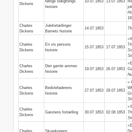
fattige slægtnings
10.07.1853
13.07.1853
hi
Dickens
histoire
ju
Ho
18
Charles
Julefortællinger:
14.07.1853
Th
Dickens
Barnets historie
=W
Charles
En vis persons
Th
15.07.1853
17.07.1853
Dickens
historie
So
St
=E
Charles
Den gamle ammes
19.07.1853
26.07.1853
Ga
Dickens
historie
Nu
= 
Charles
Bedstefaderens
Wh
27.07.1853
29.07.1853
Dickens
historie
Gr
St
=S
Charles
Gæstens fortælling
30.07.1853
02.08.1853
Th
Dickens
St
=E
Charles
Skurekonens
Di