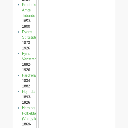
Frederiksborg
Amts
Tidende
1853-
1900
Fyens
Stiftstidende
1873-
1926
Fyns
Venstreblad
1892-
1926
Fædrelandet
1834-
1882
Hejmdal
1893-
1926
Herning
Folkeblad
(Vestjylland)
1869-