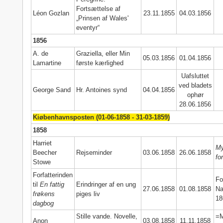
Fortsættelse af
Léon Gozlan
23.11.1855
04.03.1856
„Prinsen af Wales'
eventyr“
1856
A. de
Graziella, eller Min
05.03.1856
01.04.1856
Lamartine
første kærlighed
Uafsluttet
ved bladets
George Sand
Hr. Antoines synd
04.04.1856
ophør
28.06.1856
Kiøbenhavnsposten (01-06-1858 - 31-03-1859)
1858
Harriet
My
Beecher
Rejseminder
03.06.1858
26.06.1858
fo
Stowe
Forfatterinden
Fo
til
En fattig
Erindringer af en ung
27.06.1858
01.08.1858
Na
frøkens
piges liv
18
dagbog
Stille vande. Novelle,
=M
Anon
03.08.1858
11.11.1858