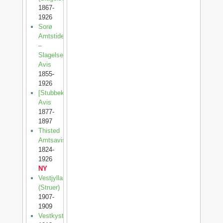
1867-
1926
Sorø
Amtstidende
–
Slagelse
Avis
1855-
1926
[Stubbekøbing
Avis
1877-
1897
Thisted
Amtsavis
1824-
1926
NY
Vestjylland
(Struer)
1907-
1909
Vestkysten