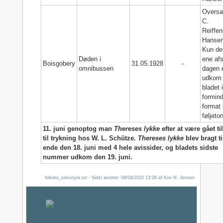
Oversa
C.
Reiffen
Hansen
Kun de
Døden i
ene afs
Boisgobery
31.05.1928
-
omnibussen
dagen e
udkom
bladet 
formin
format
føljeton
11. juni genoptog man
Thereses lykke
efter at være gået ti
til trykning hos W. L. Schütze.
Thereses lykke
blev bragt ti
ende den 18. juni med 4 hele avissider, og bladets sidste
nummer udkom den 19. juni.
folkets_selvstyre.txt
· Sidst ændret:
08/04/2022 13:28
af
Kim N. Jensen