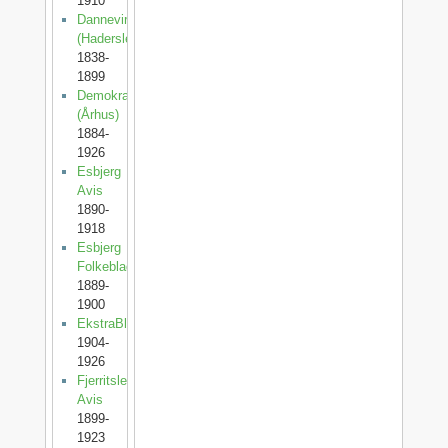
1910
Dannevirke
(Haderslev)
1838-
1899
Demokraten
(Århus)
1884-
1926
Esbjerg
Avis
1890-
1918
Esbjerg
Folkeblad
1889-
1900
EkstraBladet
1904-
1926
Fjerritslev
Avis
1899-
1923