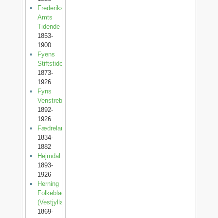
Frederiksborg
Amts
Tidende
1853-
1900
Fyens
Stiftstidende
1873-
1926
Fyns
Venstreblad
1892-
1926
Fædrelandet
1834-
1882
Hejmdal
1893-
1926
Herning
Folkeblad
(Vestjylland)
1869-