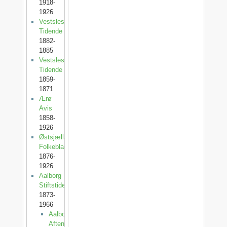
1918-
1926
Vestslesvigs
Tidende
1882-
1885
Vestslesvigsk
Tidende
1859-
1871
Ærø
Avis
1858-
1926
Østsjællands
Folkeblad
1876-
1926
Aalborg
Stiftstidende
1873-
1966
Aalborg
Aftenblad