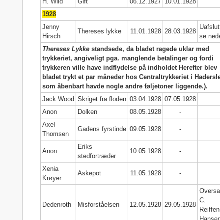
H. Wild
Gift
06.12.1927
10.01.1928
1928
Jenny
Uafslut
Thereses lykke
11.01.1928
28.03.1928
Hirsch
se ned
Thereses Lykke
standsede, da bladet ragede uklar med
trykkeriet, angiveligt pga. manglende betalinger og fordi
trykkeren ville have indflydelse på indholdet Herefter blev
bladet trykt et par måneder hos Centraltrykkeriet i Hadersl
som åbenbart havde nogle andre føljetoner liggende.).
Jack Wood
Skriget fra floden
03.04.1928
07.05.1928
Anon
Dolken
08.05.1928
-
Axel
Gadens fyrstinde
09.05.1928
-
Thomsen
Eriks
Anon
10.05.1928
-
stedfortræder
Xenia
Askepot
11.05.1928
-
Krøyer
Oversa
C.
Dedenroth
Misforståelsen
12.05.1928
29.05.1928
Reiffen
Hanse