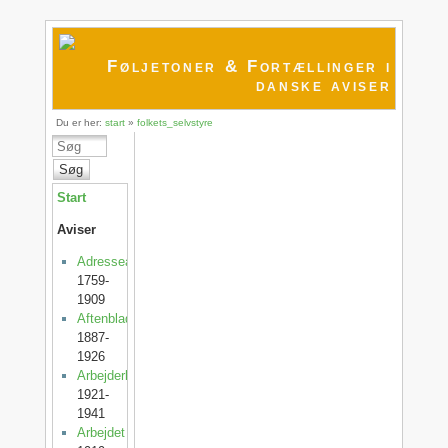
Føljetoner & Fortællinger i
danske aviser
Du er her:
start
»
folkets_selvstyre
Søg
Start
Aviser
Adresseavisen
1759-
1909
Aftenbladet
1887-
1926
Arbejderbladet
1921-
1941
Arbejdet