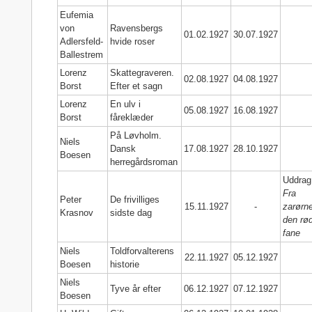
Eufemia
von
Ravensbergs
01.02.1927
30.07.1927
Adlersfeld-
hvide roser
Ballestrem
Lorenz
Skattegraveren.
02.08.1927
04.08.1927
Borst
Efter et sagn
Lorenz
En ulv i
05.08.1927
16.08.1927
Borst
fåreklæder
På Løvholm.
Niels
Dansk
17.08.1927
28.10.1927
Boesen
herregårdsroman
Uddrag
Fra
Peter
De frivilliges
15.11.1927
-
zarørne
Krasnov
sidste dag
den rø
fane
Niels
Toldforvalterens
22.11.1927
05.12.1927
Boesen
historie
Niels
Tyve år efter
06.12.1927
07.12.1927
Boesen