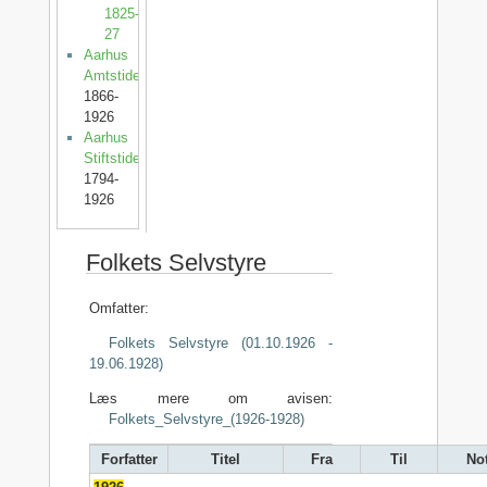
1825-
27
Aarhus
Amtstidende
1866-
1926
Aarhus
Stiftstidende
1794-
1926
Folkets Selvstyre
Omfatter:
Folkets Selvstyre (01.10.1926 -
19.06.1928)
Læs mere om avisen:
Folkets_Selvstyre_(1926-1928)
Forfatter
Titel
Fra
Til
No