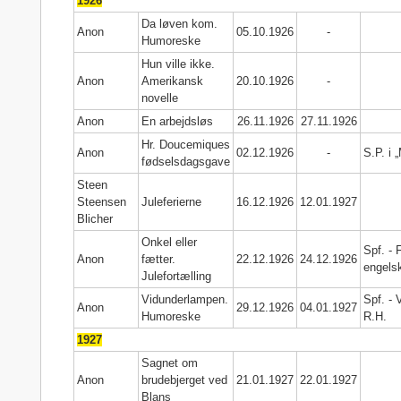
1926
Da løven kom.
Anon
05.10.1926
-
Humoreske
Hun ville ikke.
Anon
Amerikansk
20.10.1926
-
novelle
Anon
En arbejdsløs
26.11.1926
27.11.1926
Hr. Doucemiques
Anon
02.12.1926
-
S.P. i 
fødselsdagsgave
Steen
Steensen
Juleferierne
16.12.1926
12.01.1927
Blicher
Onkel eller
Spf. - 
Anon
fætter.
22.12.1926
24.12.1926
engels
Julefortælling
Vidunderlampen.
Spf. - 
Anon
29.12.1926
04.01.1927
Humoreske
R.H.
1927
Sagnet om
Anon
brudebjerget ved
21.01.1927
22.01.1927
Blans