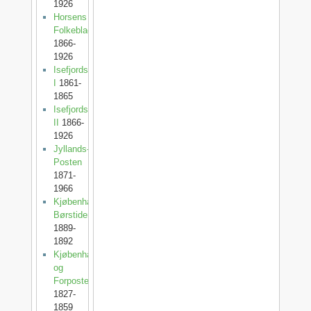
1926
Horsens
Folkeblad
1866-
1926
Isefjordsposten
I
1861-
1865
Isefjordsposten
II
1866-
1926
Jyllands-
Posten
1871-
1966
Kjøbenhavns
Børstidende
1889-
1892
Kjøbenhavnsposten
og
Forposten
1827-
1859