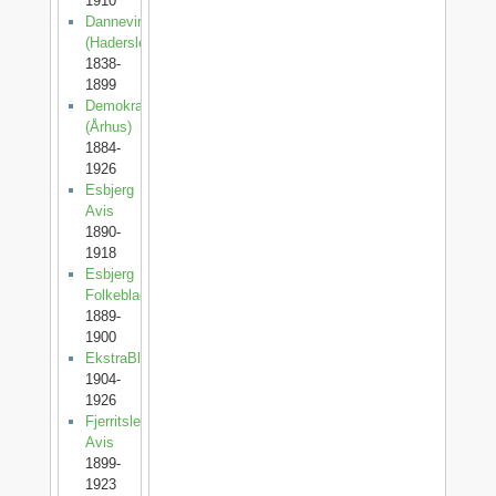
1910
Dannevirke
(Haderslev)
1838-
1899
Demokraten
(Århus)
1884-
1926
Esbjerg
Avis
1890-
1918
Esbjerg
Folkeblad
1889-
1900
EkstraBladet
1904-
1926
Fjerritslev
Avis
1899-
1923