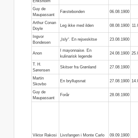
Eriksholm
Guy de
Fæstebonden
06.08.1900
Maupassant
Arthur Conan
Leg ikke med ilden
08.08.1900
11.
Doyle
Ingvor
„Isly“. En rejseskitse
23.08.1900
Bondesen
I mayonnaise. En
Anon
24.08.1900
25.
kulinarisk legende
T. H.
Skitser fra Grønland
27.08.1900
Sørensen
Martin
En bryllupsnat
27.08.1900
14.
Skovbo
Guy de
Forår
28.08.1900
Maupassant
Viktor Rakosi
Livsfangen i Monte Carlo
09.09.1900