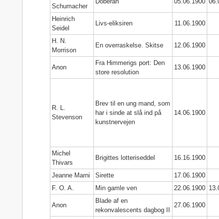
Doberan
05.06.1900
06.
Schumacher
Heinrich
Livs-eliksiren
11.06.1900
Seidel
H. N.
En overraskelse. Skitse
12.06.1900
Morrison
Fra Himmerigs port: Den
Anon
13.06.1900
store resolution
Brev til en ung mand, som
R. L.
har i sinde at slå ind på
14.06.1900
Stevenson
kunstnervejen
Michel
Brigittes lotteriseddel
16.16.1900
Thivars
Jeanne Marni
Sirette
17.06.1900
F. O. A.
Min gamle ven
22.06.1900
13.
Blade af en
Anon
27.06.1900
rekonvalescents dagbog II