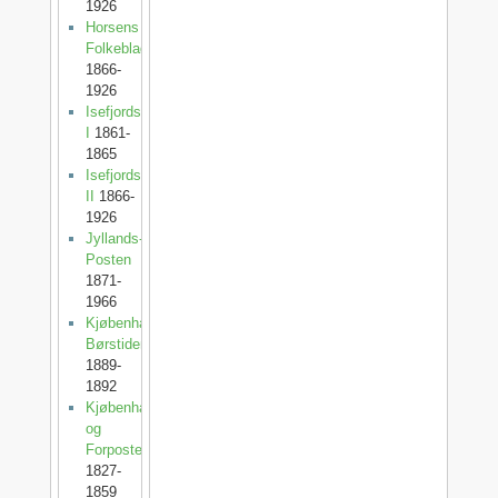
1926
Horsens
Folkeblad
1866-
1926
Isefjordsposten
I
1861-
1865
Isefjordsposten
II
1866-
1926
Jyllands-
Posten
1871-
1966
Kjøbenhavns
Børstidende
1889-
1892
Kjøbenhavnsposten
og
Forposten
1827-
1859