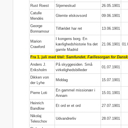
Rust Roest
Stjerneskud
26.05.1901
Catulle
Glemte elskovsord
09.06.1901
Mendés
George
Tilfældet har ret
13.06.1901
Bonnamour
I kongens borg. En
Marion
kærlighedshistorie fra det
21.06.1901
01.
Crawford
gamle Madrid
Fra 1. juli med titel:
Samfundet. Fællesorgan for Dansk
Anders J.
På skyggesiden. Små
01.07.1901
Eriksholm
virkelighedsbilleder
Dikken von
Middag
15.07.1901
der Lyhe
En gammel missionær i
Pierre Loti
15.01.1901
Annam
Heinrich
Et ord er et ord
27.07.1901
Bandlow
Nikolaj
Udvandrerliv
28.07.1901
Teleschov