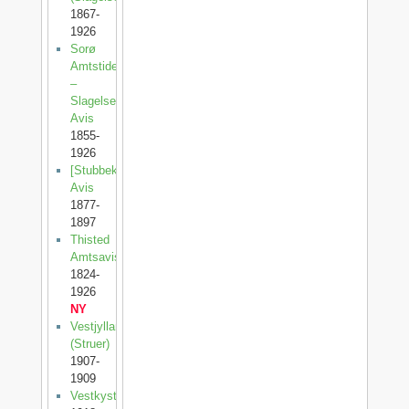
1867-
1926
Sorø
Amtstidende
–
Slagelse
Avis
1855-
1926
[Stubbekøbing
Avis
1877-
1897
Thisted
Amtsavis
1824-
1926
NY
Vestjylland
(Struer)
1907-
1909
Vestkysten