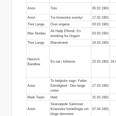
Anon
Toto
05.02.1901
Anon
Tre kinesiske eventyr
17.02.1901
Thor Lange
Over engene
03.03.1901
Ali Hadji Effendi. En
Max Nordau
03.03.1901
erindring fra Ungarn
Thor Lange
Blændværk
24.03.1901
Heinrich
En nat i klitterne
23.03.1901
24.
Bandlow
To belgiske sagn: Fatter
Anon
Elendighed - Den lange
27.03.1901
vinter
Mark Twain
Held
31.03.1901
Skævøjede Salomoer.
Anon
Kinesiske fortællinger om
07.04.1901
kloge dommere