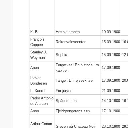
K. B.
Hos veteranen
10.09.1900
François
Rekonvalescenten
15.09.1900
16.
Coppée
Stanley J.
Sophia
15.09.1900
12.
Weyman
Forgæves! En historie i to
Anon
17.09.1900
kapitler
Ingvor
Tanger. En rejseskitse
17.09.1900
20.
Bondesen
L. Xanrof
For juryen
21.09.1900
Pedro Antonio
Spådommen
14.10.1900
16.
de Alarcon
Anon
Fjeldgængerens søn
17.10.1900
Arthur Conan
Greven på Chateau Noir
28.10.1900
29.