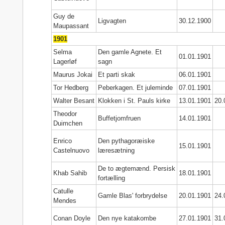
Guy de
Ligvagten
30.12.1900
Maupassant
1901
Selma
Den gamle Agnete. Et
01.01.1901
Lagerløf
sagn
Maurus Jokai
Et parti skak
06.01.1901
Tor Hedberg
Peberkagen. Et juleminde
07.01.1901
Walter Besant
Klokken i St. Pauls kirke
13.01.1901
20.
Theodor
Buffetjomfruen
14.01.1901
Duimchen
Enrico
Den pythagoræiske
15.01.1901
Castelnuovo
læresætning
De to ægtemænd. Persisk
Khab Sahib
18.01.1901
fortælling
Catulle
Gamle Blas' forbrydelse
20.01.1901
24.
Mendes
Conan Doyle
Den nye katakombe
27.01.1901
31.