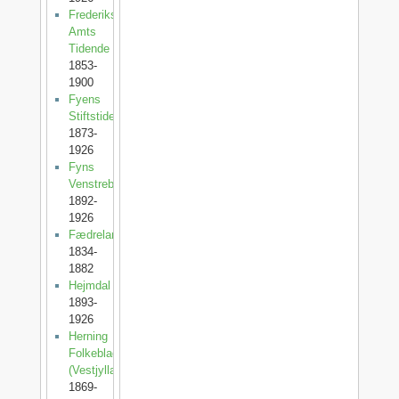
Frederiksborg
Amts
Tidende
1853-
1900
Fyens
Stiftstidende
1873-
1926
Fyns
Venstreblad
1892-
1926
Fædrelandet
1834-
1882
Hejmdal
1893-
1926
Herning
Folkeblad
(Vestjylland)
1869-