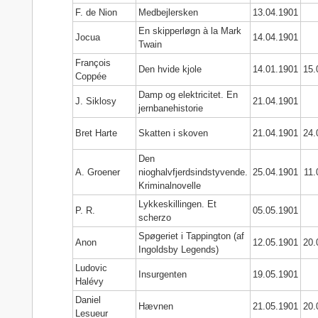
F. de Nion
Medbejlersken
13.04.1901
En skipperløgn à la Mark
Jocua
14.04.1901
Twain
François
Den hvide kjole
14.01.1901
15.
Coppée
Damp og elektricitet. En
J. Siklosy
21.04.1901
jernbanehistorie
Bret Harte
Skatten i skoven
21.04.1901
24.
Den
A. Groener
nioghalvfjerdsindstyvende.
25.04.1901
11.
Kriminalnovelle
Lykkeskillingen. Et
P. R.
05.05.1901
scherzo
Spøgeriet i Tappington (af
Anon
12.05.1901
20.
Ingoldsby Legends)
Ludovic
Insurgenten
19.05.1901
Halévy
Daniel
Hævnen
21.05.1901
20.
Lesueur