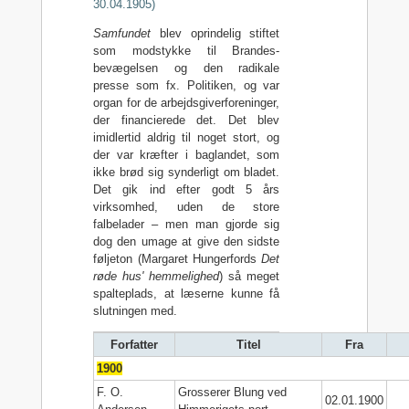
30.04.1905)
Samfundet
blev oprindelig stiftet
som modstykke til Brandes-
bevægelsen og den radikale
presse som fx. Politiken, og var
organ for de arbejdsgiverforeninger,
der financierede det. Det blev
imidlertid aldrig til noget stort, og
der var kræfter i baglandet, som
ikke brød sig synderligt om bladet.
Det gik ind efter godt 5 års
virksomhed, uden de store
falbelader – men man gjorde sig
dog den umage at give den sidste
føljeton (Margaret Hungerfords
Det
røde hus' hemmelighed
) så meget
spalteplads, at læserne kunne få
slutningen med.
Forfatter
Titel
Fra
1900
F. O.
Grosserer Blung ved
02.01.1900