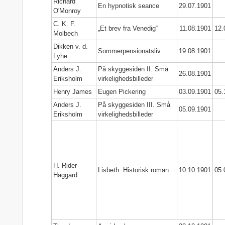
Richard
En hypnotisk seance
29.07.1901
O'Monroy
C. K. F.
„Et brev fra Venedig“
11.08.1901
12.
Molbech
Dikken v. d.
Sommerpensionatsliv
19.08.1901
Lyhe
Anders J.
På skyggesiden II. Små
26.08.1901
Eriksholm
virkelighedsbilleder
Henry James
Eugen Pickering
03.09.1901
05.
Anders J.
På skyggesiden III. Små
05.09.1901
Eriksholm
virkelighedsbilleder
H. Rider
Lisbeth. Historisk roman
10.10.1901
05.
Haggard