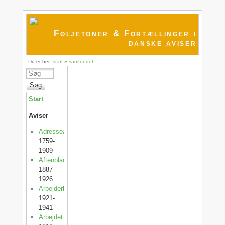
Føljetoner & Fortællinger i
danske aviser
Du er her:
start
»
samfundet
Søg
Start
Aviser
Adresseavisen
1759-
1909
Aftenbladet
1887-
1926
Arbejderbladet
1921-
1941
Arbejdet