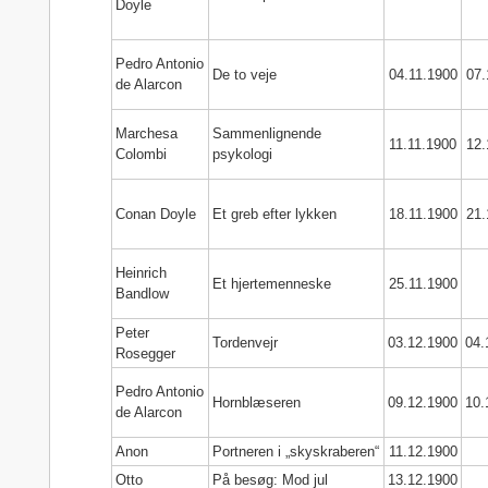
Doyle
Pedro Antonio
De to veje
04.11.1900
07.
de Alarcon
Marchesa
Sammenlignende
11.11.1900
12.
Colombi
psykologi
Conan Doyle
Et greb efter lykken
18.11.1900
21.
Heinrich
Et hjertemenneske
25.11.1900
Bandlow
Peter
Tordenvejr
03.12.1900
04.
Rosegger
Pedro Antonio
Hornblæseren
09.12.1900
10.
de Alarcon
Anon
Portneren i „skyskraberen“
11.12.1900
Otto
På besøg: Mod jul
13.12.1900