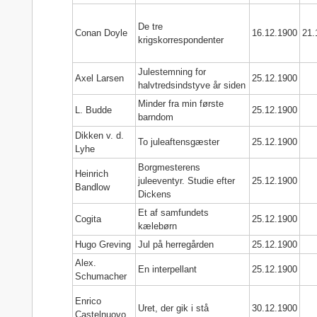
De tre
Conan Doyle
16.12.1900
21.
krigskorrespondenter
Julestemning for
Axel Larsen
25.12.1900
halvtredsindstyve år siden
Minder fra min første
L. Budde
25.12.1900
barndom
Dikken v. d.
To juleaftensgæster
25.12.1900
Lyhe
Borgmesterens
Heinrich
juleeventyr. Studie efter
25.12.1900
Bandlow
Dickens
Et af samfundets
Cogita
25.12.1900
kælebørn
Hugo Greving
Jul på herregården
25.12.1900
Alex.
En interpellant
25.12.1900
Schumacher
Enrico
Uret, der gik i stå
30.12.1900
Castelnuovo