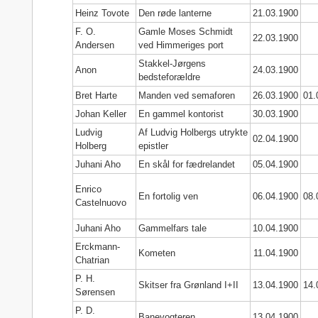
Heinz Tovote
Den røde lanterne
21.03.1900
F. O.
Gamle Moses Schmidt
22.03.1900
Andersen
ved Himmeriges port
Stakkel-Jørgens
Anon
24.03.1900
bedsteforældre
Bret Harte
Manden ved semaforen
26.03.1900
01.
Johan Keller
En gammel kontorist
30.03.1900
Ludvig
Af Ludvig Holbergs utrykte
02.04.1900
Holberg
epistler
Juhani Aho
En skål for fædrelandet
05.04.1900
Enrico
En fortolig ven
06.04.1900
08.
Castelnuovo
Juhani Aho
Gammelfars tale
10.04.1900
Erckmann-
Kometen
11.04.1900
Chatrian
P. H.
Skitser fra Grønland I+II
13.04.1900
14.
Sørensen
P. D.
Banevogteren
13.04.1900