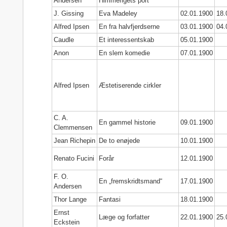
Andersen
Himmerigets port
J. Gissing
Eva Madeley
02.01.1900
18.
Alfred Ipsen
En fra halvfjerdserne
03.01.1900
04.
Caudle
Et interessentskab
05.01.1900
Anon
En slem komedie
07.01.1900
Alfred Ipsen
Æstetiserende cirkler
C. A.
En gammel historie
09.01.1900
Clemmensen
Jean Richepin
De to enøjede
10.01.1900
Renato Fucini
Forår
12.01.1900
F. O.
En „fremskridtsmand“
17.01.1900
Andersen
Thor Lange
Fantasi
18.01.1900
Ernst
Læge og forfatter
22.01.1900
25.
Eckstein