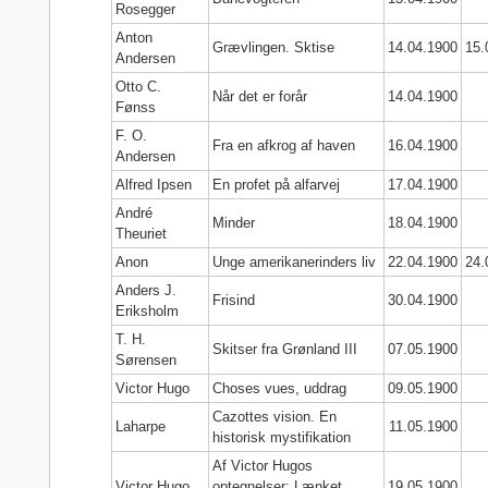
Rosegger
Anton
Grævlingen. Sktise
14.04.1900
15.
Andersen
Otto C.
Når det er forår
14.04.1900
Fønss
F. O.
Fra en afkrog af haven
16.04.1900
Andersen
Alfred Ipsen
En profet på alfarvej
17.04.1900
André
Minder
18.04.1900
Theuriet
Anon
Unge amerikanerinders liv
22.04.1900
24.
Anders J.
Frisind
30.04.1900
Eriksholm
T. H.
Skitser fra Grønland III
07.05.1900
Sørensen
Victor Hugo
Choses vues, uddrag
09.05.1900
Cazottes vision. En
Laharpe
11.05.1900
historisk mystifikation
Af Victor Hugos
Victor Hugo
optegnelser: Lænket
19.05.1900