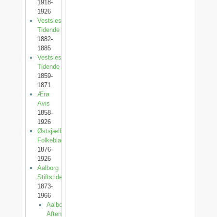
1918-
1926
Vestslesvigs
Tidende
1882-
1885
Vestslesvigsk
Tidende
1859-
1871
Ærø
Avis
1858-
1926
Østsjællands
Folkeblad
1876-
1926
Aalborg
Stiftstidende
1873-
1966
Aalborg
Aftenblad