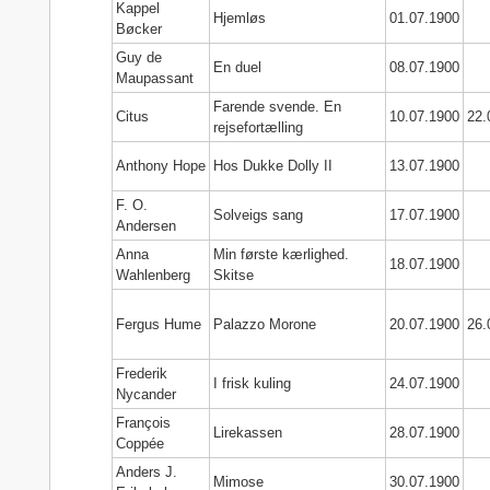
Kappel
Hjemløs
01.07.1900
Bøcker
Guy de
En duel
08.07.1900
Maupassant
Farende svende. En
Citus
10.07.1900
22.
rejsefortælling
Anthony Hope
Hos Dukke Dolly II
13.07.1900
F. O.
Solveigs sang
17.07.1900
Andersen
Anna
Min første kærlighed.
18.07.1900
Wahlenberg
Skitse
Fergus Hume
Palazzo Morone
20.07.1900
26.
Frederik
I frisk kuling
24.07.1900
Nycander
François
Lirekassen
28.07.1900
Coppée
Anders J.
Mimose
30.07.1900