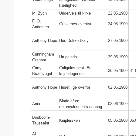
kærlighed
M. Zych
Undervejs til kirke
22.05.1900
F. O.
Geniernes eventyr
24.05.1900
Andersen
Anthony Hope
Hos Dukke Dolly
27.05.1900
Cunningham
Un pelado
29.05.1900
Graham
Carry
Caligulas hest. En
30.05.1900
31.
Brachvogel
kejserlegende
Anthony Hope
Huset lige overfor
02.06.1900
Blade af en
Anon
03.06.1900
rekonvalescents dagbog
Bosboom-
Kniplersken
05.06.1900
06.
Taussaint
Al.