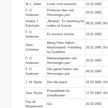
W. L. Alden
Livets små mysterier
01.02.1900
F. O.
Professor Hein ved
04.01.1900
Andersen
Himmeriges port
Anders J.
„Mirakler“. En beretning fra
08.02.1900
09.
Eriksholm
midten af firserne
F. O.
En ensoms historie
13.02.1900
Andersen
Menig Peter Halket i
Oline
Mashonaland. Fortælling
20.02.1900
16.
Schreiner
fra Sydafrika
F. O.
Reklameagenten ved
26.02.1900
Andersen
Himmeriges port
F. O.
Den gamle frøken ved
08.03.1900
Andersen
Himmeriges port
J. M. Barrie
Den lille præst
16.03.1900
19.
Pennebillede fra
Jens Skytte
17.03.1900
18.
strandkanten
Guy de
Gru
20.03.1900
Maupassant