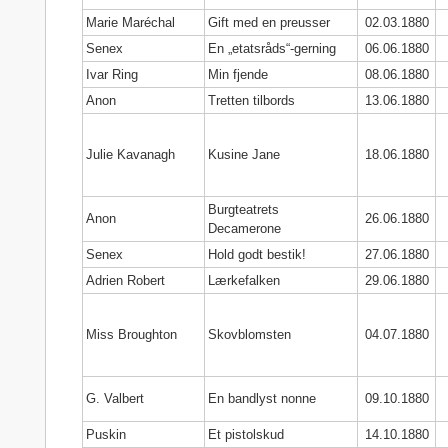
Marie Maréchal
Gift med en preusser
02.03.1880
Senex
En „etatsråds“-gerning
06.06.1880
Ivar Ring
Min fjende
08.06.1880
Anon
Tretten tilbords
13.06.1880
Julie Kavanagh
Kusine Jane
18.06.1880
Burgteatrets
Anon
26.06.1880
Decamerone
Senex
Hold godt bestik!
27.06.1880
Adrien Robert
Lærkefalken
29.06.1880
Miss Broughton
Skovblomsten
04.07.1880
G. Valbert
En bandlyst nonne
09.10.1880
Puskin
Et pistolskud
14.10.1880