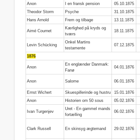
Anon
I en fransk pension
05.10.1875
Theodor Storm
Psyche
31.10.1875
Hans Arnold
Frem og tilbage
13.11.1875
Kærlighed på kryds og
Aimé Cournet
18.11.1875
tværs
Onkel Martins
Levin Schücking
07.12.1875
testamente
1876
En englænder Danmark:
Anon
04.01.1876
Fanø
Anon
Salome
06.01.1876
Ernst Wichert
Skuespillerinde og hustru
15.01.1876
Anon
Historien om 50 sous
05.02.1876
Uret - En gammel mands
Ivan Turgenjev
06.02.1876
fortælling
Clark Russell
En skinsyg ægtemand
29.02.1876