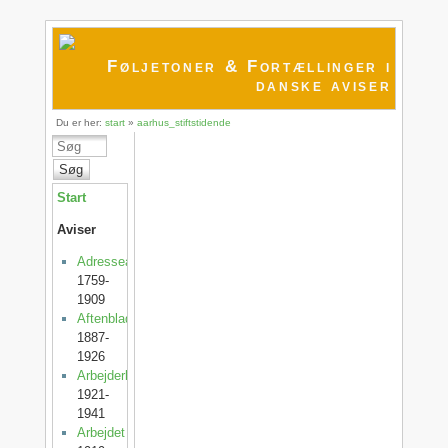
Føljetoner & Fortællinger i
danske aviser
Du er her:
start
»
aarhus_stiftstidende
Søg
Start
Aviser
Adresseavisen
1759-
1909
Aftenbladet
1887-
1926
Arbejderbladet
1921-
1941
Arbejdet