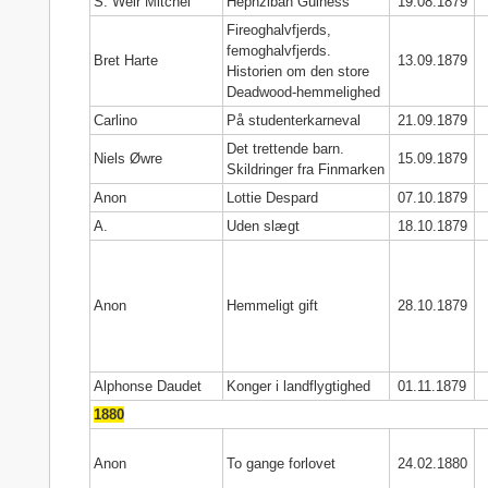
S. Weir Mitchel
Hephzibah Guiness
19.08.1879
Fireoghalvfjerds,
femoghalvfjerds.
Bret Harte
13.09.1879
Historien om den store
Deadwood-hemmelighed
Carlino
På studenterkarneval
21.09.1879
Det trettende barn.
Niels Øwre
15.09.1879
Skildringer fra Finmarken
Anon
Lottie Despard
07.10.1879
A.
Uden slægt
18.10.1879
Anon
Hemmeligt gift
28.10.1879
Alphonse Daudet
Konger i landflygtighed
01.11.1879
1880
Anon
To gange forlovet
24.02.1880