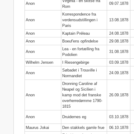
Virginia - en skitse fra
Anon
09.07.1878
Rom
Korrespondence fra
Anon
verdensudstillingen i
13.08.1878
Paris
Anon
Kaptain Préleau
24.08.1878
Anon
Boeuf'ens opfindelse
29.08.1878
Lea - en fortælling fra
Anon
31.08.1878
Podolien
Wilhelm Jensen
I Riesengebirge
03.09.1878
Søbadet i Trouville i
Anon
24.09.1878
Normandiet
Dronning Caroline af
Neapel og Sicilien i
Anon
kamp mod det franske
26.09.1878
overherredømme 1790-
1815
Anon
Druidernes eg
03.10.1878
Maurus Jokai
Den stakkels gamle frue
06.10.1878