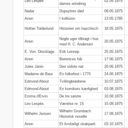
Léo Lespés
02.05.1875
dames erindring
Nadar
Dupuytres død
09.05.1875
Anon
I kollision
13.05.1785
Hother Tolderlund
Historien om haschisch
18.05.1875
Nogle uger tilbragt i hus
Anon
20.05.1875
med H. C. Andersen
E. Von. Dincklage
Erik Lennep
25.05.1875
Anon
Berenices hår
17.06.1875
Jules Janin
Den sidste nat
20.06.1875
Madame de Baur
En folkefest i 1770
24.06.1875
Edmond About
Tvillingbrødrene
10.07.1875
Edmond About
En komikers kærlighed
03.08.1875
Emma d'Ervin
De tre søstre
10.08.1875
Leo Lespés
Værelse nr. 15
15.08.1875
Wilhelm Grumbach.
Wilhelm Jensen
17.08.1875
Historisk novelle
Anon
Et livsfarligt skakparti
03.10.1875