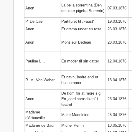
La bella sorrentina (Den
Anon
07.03.1876
smukke pigefra Sorrento)
P. De Caër
Partituret til „Faust“
19.03.1876
Anon
Et drama under en rose
26.03.1876
Anon
Monsieur Bedeau
28.03.1876
Pauline L…
En moder til sin datter
12.04.1876
Et navn, bedre end et
R. M. Von Weber
18.04.1876
husnummer
De kom for at more sig.
Anon
En „gardinprædiken“ i
23.04.1876
teatret
Madame
Marie-Madeleine
25.04.1876
d'Arbouville
Madame de Baur
Michel Perrin
18.05.1876