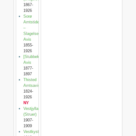
1867-
1926
Sorø
Amtstidende
–
Slagelse
Avis
1855-
1926
[Stubbekøbing
Avis
1877-
1897
Thisted
Amtsavis
1824-
1926
NY
Vestjylland
(Struer)
1907-
1909
Vestkysten