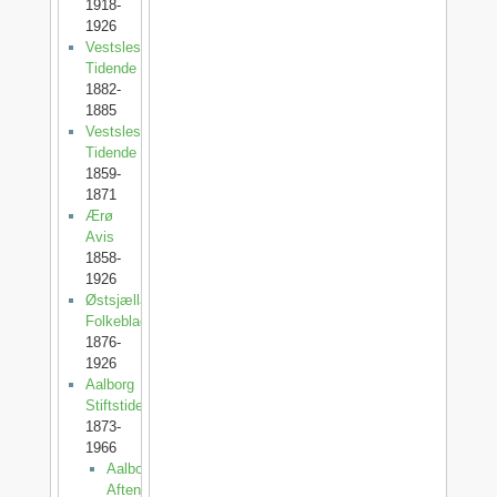
1918-
1926
Vestslesvigs
Tidende
1882-
1885
Vestslesvigsk
Tidende
1859-
1871
Ærø
Avis
1858-
1926
Østsjællands
Folkeblad
1876-
1926
Aalborg
Stiftstidende
1873-
1966
Aalborg
Aftenblad