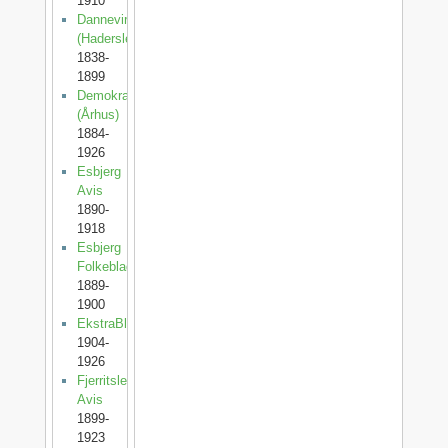
1910
Dannevirke
(Haderslev)
1838-
1899
Demokraten
(Århus)
1884-
1926
Esbjerg
Avis
1890-
1918
Esbjerg
Folkeblad
1889-
1900
EkstraBladet
1904-
1926
Fjerritslev
Avis
1899-
1923