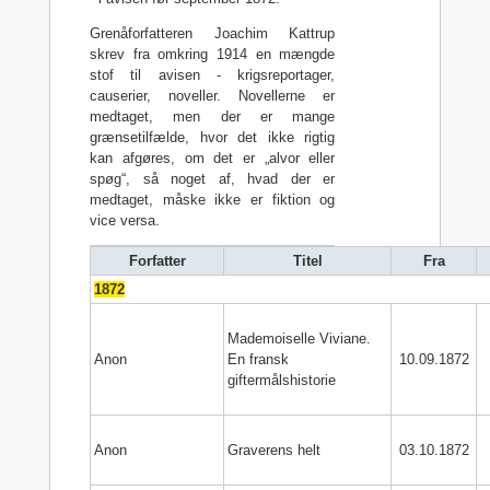
Grenåforfatteren Joachim Kattrup
skrev fra omkring 1914 en mængde
stof til avisen - krigsreportager,
causerier, noveller. Novellerne er
medtaget, men der er mange
grænsetilfælde, hvor det ikke rigtig
kan afgøres, om det er „alvor eller
spøg“, så noget af, hvad der er
medtaget, måske ikke er fiktion og
vice versa.
Forfatter
Titel
Fra
1872
Mademoiselle Viviane.
Anon
En fransk
10.09.1872
giftermålshistorie
Anon
Graverens helt
03.10.1872