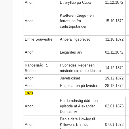
Anon
Et bryllup på Cuba
11.12.1872
Kætteren Diego - en
Anon
fortælling fra
15.10.1872
carlistopstanden
Emile Souvestre
Anbefalingsbrevet
31.10.1872
Anon
Leigardes arv
02.11.1872
Kancelliråd R.
Hvorledes Regensen
14.12.1872
Secher
mistede sin store klokke
Anon
Juvelskrinet
19.12.1872
Anon
En juleaften på kvisten
28.12.1872
1873
En dumdristig dåd - en
Anon
episode af Alexander
02.01.1873
Dumas' liv
Den sidste Howley til
Anon
Killowen. En irsk
07.01.1873