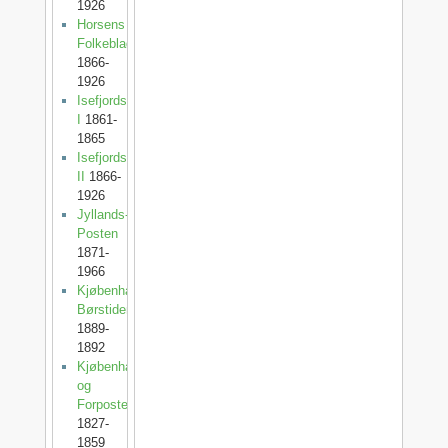
1926
Horsens
Folkeblad
1866-
1926
Isefjordsposten
I
1861-
1865
Isefjordsposten
II
1866-
1926
Jyllands-
Posten
1871-
1966
Kjøbenhavns
Børstidende
1889-
1892
Kjøbenhavnsposten
og
Forposten
1827-
1859