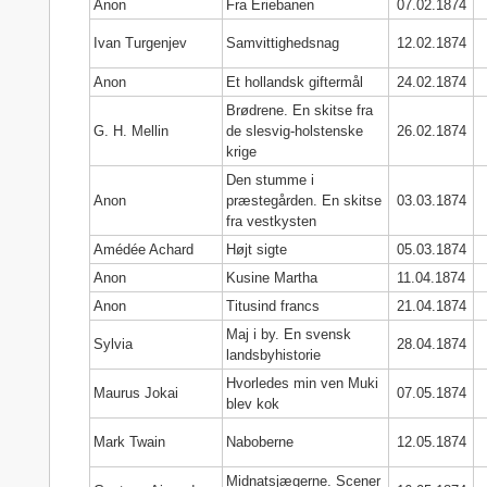
Anon
Fra Eriebanen
07.02.1874
Ivan Turgenjev
Samvittighedsnag
12.02.1874
Anon
Et hollandsk giftermål
24.02.1874
Brødrene. En skitse fra
G. H. Mellin
de slesvig-holstenske
26.02.1874
krige
Den stumme i
Anon
præstegården. En skitse
03.03.1874
fra vestkysten
Amédée Achard
Højt sigte
05.03.1874
Anon
Kusine Martha
11.04.1874
Anon
Titusind francs
21.04.1874
Maj i by. En svensk
Sylvia
28.04.1874
landsbyhistorie
Hvorledes min ven Muki
Maurus Jokai
07.05.1874
blev kok
Mark Twain
Naboberne
12.05.1874
Midnatsjægerne. Scener