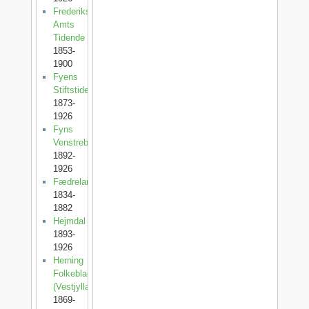
Frederiksborg
Amts
Tidende
1853-
1900
Fyens
Stiftstidende
1873-
1926
Fyns
Venstreblad
1892-
1926
Fædrelandet
1834-
1882
Hejmdal
1893-
1926
Herning
Folkeblad
(Vestjylland)
1869-