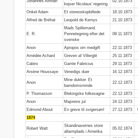
Johannes Alfthan
02.10.1873
kejser Nicolaus' regering
Onkel Adam
Et stereoskopbillede
18.10.1873
Alfred de Bréhat
Leopold de Kernys
21.10.1873
Mads Spillemand.
E. R.
Pennetegning efter det
08.11.1873
svenske
Anon
Apropos om medgift
22.11.1873
Amédée Achard
Greven af Villerglé
25.11.1873
Cabiro
Gamle Fabricius
29.11.1873
Arsène Houssaye
Venedigs duer
16.12.1873
Mine dukker. Et
Anon
22.12.1873
barndomsminde
P. Thomasson
Blekingske folkesagne
22.12.1873
Anon
Majorens jul
24.12.1873
Edmond About
En greve til svigersøn!
27.12.1873
1874
Skandinavernes store
Robert Watt
05.02.1874
allarmplads i Amerika