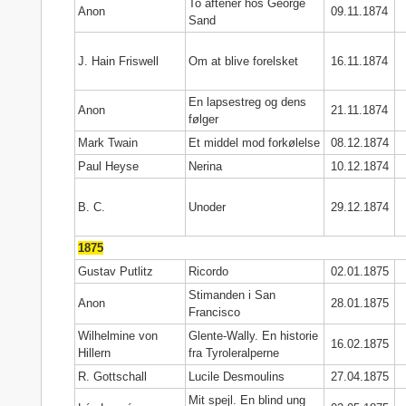
To aftener hos George
Anon
09.11.1874
Sand
J. Hain Friswell
Om at blive forelsket
16.11.1874
En lapsestreg og dens
Anon
21.11.1874
følger
Mark Twain
Et middel mod forkølelse
08.12.1874
Paul Heyse
Nerina
10.12.1874
B. C.
Unoder
29.12.1874
1875
Gustav Putlitz
Ricordo
02.01.1875
Stimanden i San
Anon
28.01.1875
Francisco
Wilhelmine von
Glente-Wally. En historie
16.02.1875
Hillern
fra Tyroleralperne
R. Gottschall
Lucile Desmoulins
27.04.1875
Mit spejl. En blind ung