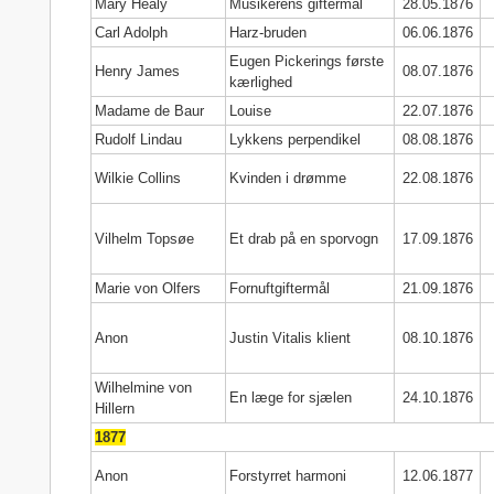
Mary Healy
Musikerens giftermål
28.05.1876
Carl Adolph
Harz-bruden
06.06.1876
Eugen Pickerings første
Henry James
08.07.1876
kærlighed
Madame de Baur
Louise
22.07.1876
Rudolf Lindau
Lykkens perpendikel
08.08.1876
Wilkie Collins
Kvinden i drømme
22.08.1876
Vilhelm Topsøe
Et drab på en sporvogn
17.09.1876
Marie von Olfers
Fornuftgiftermål
21.09.1876
Anon
Justin Vitalis klient
08.10.1876
Wilhelmine von
En læge for sjælen
24.10.1876
Hillern
1877
Anon
Forstyrret harmoni
12.06.1877