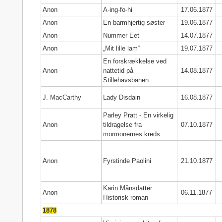
Anon
A-ing-fo-hi
17.06.1877
Anon
En barmhjertig søster
19.06.1877
Anon
Nummer Eet
14.07.1877
Anon
„Mit lille lam“
19.07.1877
En forskrækkelse ved
Anon
nattetid på
14.08.1877
Stillehavsbanen
J. MacCarthy
Lady Disdain
16.08.1877
Parley Pratt - En virkelig
Anon
tildragelse fra
07.10.1877
mormonernes kreds
Anon
Fyrstinde Paolini
21.10.1877
Karin Månsdatter.
Anon
06.11.1877
Historisk roman
1878