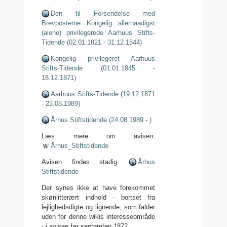
Den til Forsendelse med
Brevposterne Kongelig allernaadigst
(alene) privilegerede Aarhuus Stifts-
Tidende (02.01.1821 - 31.12.1844)
Kongelig privilegeret Aarhuus
Stifts-Tidende (01.01.1845 -
18.12.1871)
Aarhuus Stifts-Tidende (19.12.1871
- 23.08.1989)
Århus Stiftstidende (24.08.1989 - )
Læs mere om avisen:
Århus_Stiftstidende
Avisen findes stadig:
Århus
Stiftstidende
Der synes ikke at have forekommet
skønlitterært indhold - bortset fra
lejlighedsdigte og lignende, som falder
uden for denne wikis interesseområde
- i avisen før september 1872.