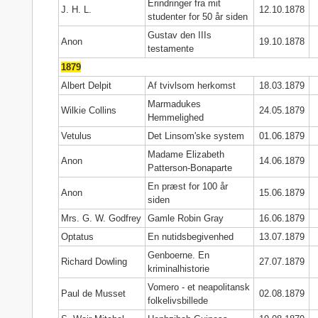
Erindringer fra mit
J. H. L.
12.10.1878
studenter for 50 år siden
Gustav den IIIs
Anon
19.10.1878
testamente
1879
Albert Delpit
Af tvivlsom herkomst
18.03.1879
Marmadukes
Wilkie Collins
24.05.1879
Hemmelighed
Vetulus
Det Linsom'ske system
01.06.1879
Madame Elizabeth
Anon
14.06.1879
Patterson-Bonaparte
En præst for 100 år
Anon
15.06.1879
siden
Mrs. G. W. Godfrey
Gamle Robin Gray
16.06.1879
Optatus
En nutidsbegivenhed
13.07.1879
Genboerne. En
Richard Dowling
27.07.1879
kriminalhistorie
Vomero - et neapolitansk
Paul de Musset
02.08.1879
folkelivsbillede