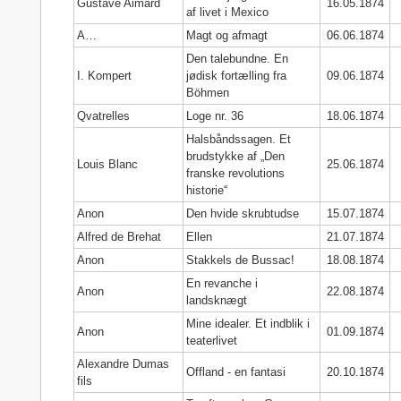
Gustave Aimard
16.05.1874
af livet i Mexico
A…
Magt og afmagt
06.06.1874
Den talebundne. En
I. Kompert
jødisk fortælling fra
09.06.1874
Böhmen
Qvatrelles
Loge nr. 36
18.06.1874
Halsbåndssagen. Et
brudstykke af „Den
Louis Blanc
25.06.1874
franske revolutions
historie“
Anon
Den hvide skrubtudse
15.07.1874
Alfred de Brehat
Ellen
21.07.1874
Anon
Stakkels de Bussac!
18.08.1874
En revanche i
Anon
22.08.1874
landsknægt
Mine idealer. Et indblik i
Anon
01.09.1874
teaterlivet
Alexandre Dumas
Offland - en fantasi
20.10.1874
fils