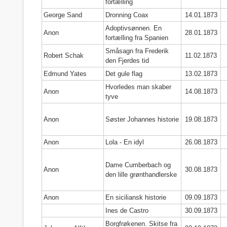
fortælling
George Sand
Dronning Coax
14.01.1873
Adoptivsønnen. En
Anon
28.01.1873
fortælling fra Spanien
Småsagn fra Frederik
Robert Schak
11.02.1873
den Fjerdes tid
Edmund Yates
Det gule flag
13.02.1873
Hvorledes man skaber
Anon
14.08.1873
tyve
Anon
Søster Johannes historie
19.08.1873
Anon
Lola - En idyl
26.08.1873
Dame Cumberbach og
Anon
30.08.1873
den lille grønthandlerske
Anon
En siciliansk historie
09.09.1873
Ines de Castro
30.09.1873
Borgfrøkenen. Skitse fra