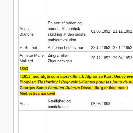
En søn af syden og
August
norden. Romantisk
01.05.1852
21.12.1852
Blanche
skildring af den sidste
pariserrevolution
E. Berthet
Adrienne Lecouvreur
22.12.1852
27.12.1852
Annette Marie
Zingra, eller
28.12.1852
29.04.1853
Maillard
Zigeunerpigen
1853
I 1853 medfulgte som særskilte ark Alphonse Karr:
Genevièv
Plouvier:
Tidsfordriv i Regnvejr (=Contes pour les jours de pl
Georges Sand:
Familien Dutertre
Disse tillæg er ikke med i
Mediestreamarkivet
Kærlighed og
Anon
05.03.1853
-
pandekager