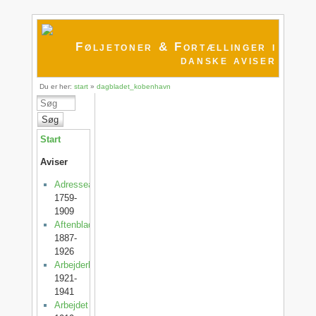
Føljetoner & Fortællinger i
danske aviser
Du er her:
start
»
dagbladet_kobenhavn
Søg
Start
Aviser
Adresseavisen
1759-
1909
Aftenbladet
1887-
1926
Arbejderbladet
1921-
1941
Arbejdet