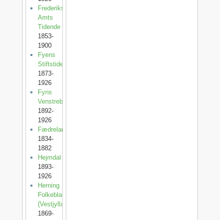
Frederiksborg
Amts
Tidende
1853-
1900
Fyens
Stiftstidende
1873-
1926
Fyns
Venstreblad
1892-
1926
Fædrelandet
1834-
1882
Hejmdal
1893-
1926
Herning
Folkeblad
(Vestjylland)
1869-