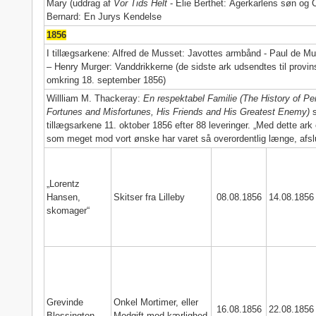
Mary (uddrag af
Vor Tids Helt
- Elie Berthet: Ågerkarlens søn og 
Bernard: En Jurys Kendelse
1856
I tillægsarkene: Alfred de Musset: Javottes armbånd - Paul de M
– Henry Murger: Vanddrikkerne (de sidste ark udsendtes til provi
omkring 18. september 1856)
Willliam M. Thackeray:
En respektabel Familie (The History of Pe
Fortunes and Misfortunes, His Friends and His Greatest Enemy)
s
tillægsarkene 11. oktober 1856 efter 88 leveringer. „Med dette ar
som meget mod vort ønske har varet så overordentlig længe, afslu
„Lorentz
Hansen,
Skitser fra Lilleby
08.08.1856
14.08.1856
skomager“
Grevinde
Onkel Mortimer, eller
16.08.1856
22.08.1856
Blessington
Modgift mod kærlighed