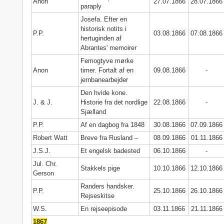
Anon
27.07.1866
28.07.1866
paraply
Josefa. Efter en
historisk notits i
P.P.
03.08.1866
07.08.1866
hertuginden af
Abrantes' memoirer
Femogtyve mørke
Anon
timer. Fortalt af en
09.08.1866
-
jernbanearbejder
Den hvide kone.
J. & J.
Historie fra det nordlige
22.08.1866
-
Sjælland
P.P.
Af en dagbog fra 1848
30.08.1866
07.09.1866
Robert Watt
Breve fra Rusland –
08.09.1866
01.11.1866
J.S.J.
Et engelsk badested
06.10.1866
-
Jul. Chr.
Stakkels pige
10.10.1866
12.10.1866
Gerson
Randers handsker.
P.P.
25.10.1866
26.10.1866
Rejseskitse
W.S.
En rejseepisode
03.11.1866
21.11.1866
1867