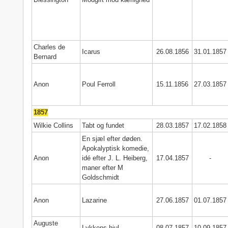
Charles de
Icarus
26.08.1856
31.01.1857
Bernard
Anon
Poul Ferroll
15.11.1856
27.03.1857
1857
Wilkie Collins
Tabt og fundet
28.03.1857
17.02.1858
En sjæl efter døden.
Apokalyptisk komedie,
Anon
idé efter J. L. Heiberg,
17.04.1857
-
maner efter M
Goldschmidt
Anon
Lazarine
27.06.1857
01.07.1857
Auguste
Lykkens hjul
08.07.1857
10.09.1857