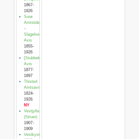
1867-
1926
Sorø
Amtstidende
–
Slagelse
Avis
1855-
1926
[Stubbekøbing
Avis
1877-
1897
Thisted
Amtsavis
1824-
1926
NY
Vestjylland
(Struer)
1907-
1909
Vestkysten