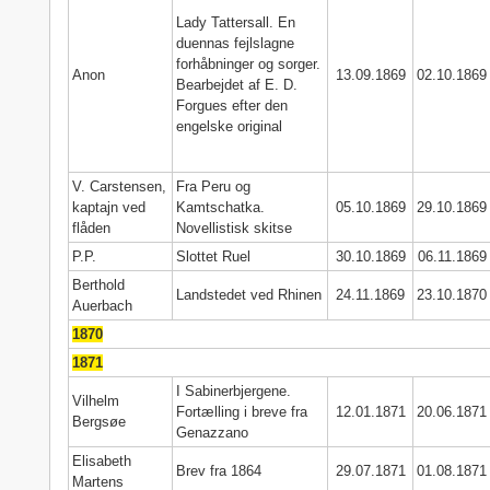
Lady Tattersall. En
duennas fejlslagne
forhåbninger og sorger.
Anon
13.09.1869
02.10.1869
Bearbejdet af E. D.
Forgues efter den
engelske original
V. Carstensen,
Fra Peru og
kaptajn ved
Kamtschatka.
05.10.1869
29.10.1869
flåden
Novellistisk skitse
P.P.
Slottet Ruel
30.10.1869
06.11.1869
Berthold
Landstedet ved Rhinen
24.11.1869
23.10.1870
Auerbach
1870
1871
I Sabinerbjergene.
Vilhelm
Fortælling i breve fra
12.01.1871
20.06.1871
Bergsøe
Genazzano
Elisabeth
Brev fra 1864
29.07.1871
01.08.1871
Martens