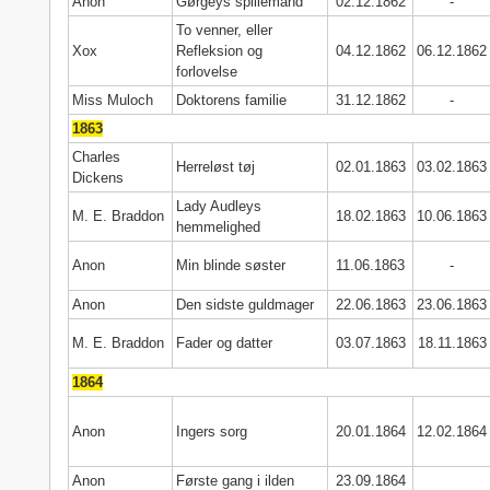
Anon
Gørgeys spillemand
02.12.1862
-
To venner, eller
Xox
Refleksion og
04.12.1862
06.12.1862
forlovelse
Miss Muloch
Doktorens familie
31.12.1862
-
1863
Charles
Herreløst tøj
02.01.1863
03.02.1863
Dickens
Lady Audleys
M. E. Braddon
18.02.1863
10.06.1863
hemmelighed
Anon
Min blinde søster
11.06.1863
-
Anon
Den sidste guldmager
22.06.1863
23.06.1863
M. E. Braddon
Fader og datter
03.07.1863
18.11.1863
1864
Anon
Ingers sorg
20.01.1864
12.02.1864
Anon
Første gang i ilden
23.09.1864