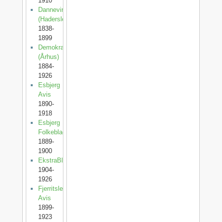
1910
Dannevirke
(Haderslev)
1838-
1899
Demokraten
(Århus)
1884-
1926
Esbjerg
Avis
1890-
1918
Esbjerg
Folkeblad
1889-
1900
EkstraBladet
1904-
1926
Fjerritslev
Avis
1899-
1923