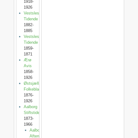
1918-
1926
Vestslesvigs
Tidende
1882-
1885
Vestslesvigsk
Tidende
1859-
1871
Ærø
Avis
1858-
1926
Østsjællands
Folkeblad
1876-
1926
Aalborg
Stiftstidende
1873-
1966
Aalborg
Aftenblad