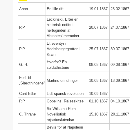
Anon
En lille rift
19.01.1867
23.02.1867
Leckinski. Efter en
historisk notits i
P.P.
20.07.1867
24.07.1867
hertuginden af
Abrantes' memoirer
Et eventyr i
P.P.
Adelsbergergrotten i
25.07.1867
30.07.1867
Krain
Hvorfor? En
G. H.
08.08.1867
09.08.1867
soldathistorie
Forf. til
Martins erindringer
10.08.1867
18.09.1867
„Slægtningene“
Carit Etlar
Lidt spansk revolution
10.09.1867
-
P.P.
Gobelins. Rejseskitse
01.10.1867
04.10.1867
Sir William i Rom.
C. Thrane
Novellistisk
15.10.1867
20.11.1867
rejsebeskrivelse
Bevis for at Napoleon