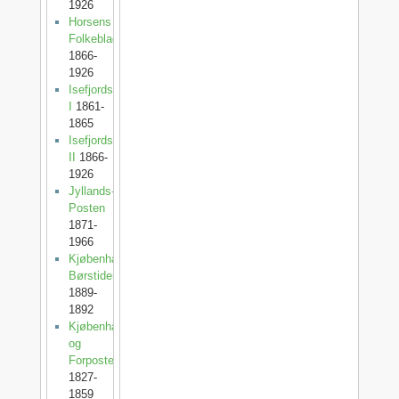
1926
Horsens
Folkeblad
1866-
1926
Isefjordsposten
I
1861-
1865
Isefjordsposten
II
1866-
1926
Jyllands-
Posten
1871-
1966
Kjøbenhavns
Børstidende
1889-
1892
Kjøbenhavnsposten
og
Forposten
1827-
1859