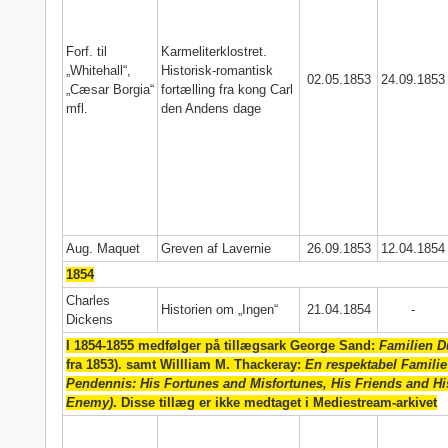
Forf. til
Karmeliterklostret.
„Whitehall“,
Historisk-romantisk
02.05.1853
24.09.1853
„Cæsar Borgia“
fortælling fra kong Carl
mfl.
den Andens dage
Aug. Maquet
Greven af Lavernie
26.09.1853
12.04.1854
1854
Charles
Historien om „Ingen“
21.04.1854
-
Dickens
I 1854-1855 medfølger på tillægsark George Sand:
Familien D
fra 1853). samt Willliam M. Thackeray:
En respektabel Familie
Pendennis: His Fortunes and Misfortunes, His Friends and Hi
Enemy)
. Disse tillæg er ikke medtaget i Mediestream-arkivet