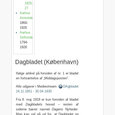
1825-
27
Aarhus
Amtstidende
1866-
1926
Aarhus
Stiftstidende
1794-
1926
Dagbladet (København)
Ifølge artikel på forsiden af nr. 1 er bladet
en fortsættelse af „Middagsposten“.
Alle udgaver i Mediestream:
DAgbladet
24.11.1851 - 30.04.1930
Fra 8. maj 1918 er kun forsiden af bladet
med
Dagbladet
s hoved – resten af
siderne bærer navnet
Dagens Nyheder
.
Man kan vel gå ud fra, at Dagbladet og