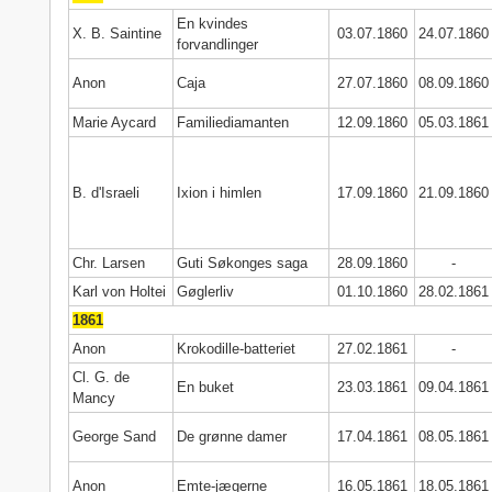
En kvindes
X. B. Saintine
03.07.1860
24.07.1860
forvandlinger
Anon
Caja
27.07.1860
08.09.1860
Marie Aycard
Familiediamanten
12.09.1860
05.03.1861
B. d'Israeli
Ixion i himlen
17.09.1860
21.09.1860
Chr. Larsen
Guti Søkonges saga
28.09.1860
-
Karl von Holtei
Gøglerliv
01.10.1860
28.02.1861
1861
Anon
Krokodille-batteriet
27.02.1861
-
Cl. G. de
En buket
23.03.1861
09.04.1861
Mancy
George Sand
De grønne damer
17.04.1861
08.05.1861
Anon
Emte-jægerne
16.05.1861
18.05.1861