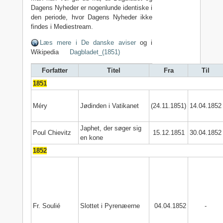
Dagens Nyheder er nogenlunde identiske i
den periode, hvor Dagens Nyheder ikke
findes i Mediestream.
Læs mere i De danske aviser
og i
Wikipedia
Dagbladet_(1851)
Forfatter
Titel
Fra
Til
1851
Méry
Jødinden i Vatikanet
(24.11.1851)
14.04.1852
Japhet, der søger sig
Poul Chievitz
15.12.1851
30.04.1852
en kone
1852
Fr. Soulié
Slottet i Pyrenæerne
04.04.1852
-