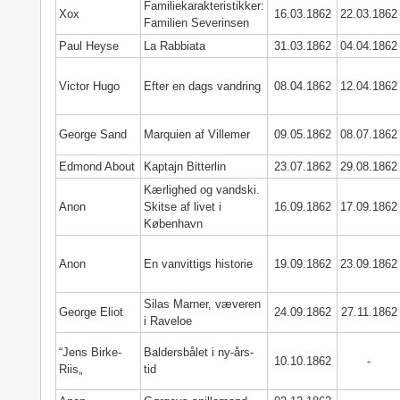
Familiekarakteristikker:
Xox
16.03.1862
22.03.1862
Familien Severinsen
Paul Heyse
La Rabbiata
31.03.1862
04.04.1862
Victor Hugo
Efter en dags vandring
08.04.1862
12.04.1862
George Sand
Marquien af Villemer
09.05.1862
08.07.1862
Edmond About
Kaptajn Bitterlin
23.07.1862
29.08.1862
Kærlighed og vandski.
Anon
Skitse af livet i
16.09.1862
17.09.1862
København
Anon
En vanvittigs historie
19.09.1862
23.09.1862
Silas Marner, væveren
George Eliot
24.09.1862
27.11.1862
i Raveloe
“Jens Birke-
Baldersbålet i ny-års-
10.10.1862
-
Riis„
tid