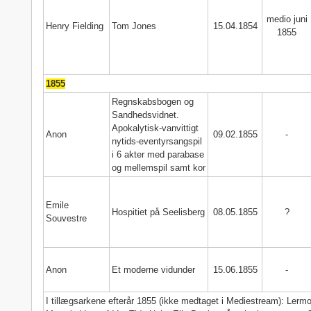
medio juni
Henry Fielding
Tom Jones
15.04.1854
1855
1855
Regnskabsbogen og
Sandhedsvidnet.
Apokalytisk-vanvittigt
Anon
09.02.1855
-
nytids-eventyrsangspil
i 6 akter med parabase
og mellemspil samt kor
Emile
Hospitiet på Seelisberg
08.05.1855
?
Souvestre
Anon
Et moderne vidunder
15.06.1855
-
I tillægsarkene efterår 1855 (ikke medtaget i Mediestream): Lermo