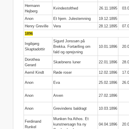
Hermann
Kvindestolthed
26.11.1895
03.
Hejberg
Anon
Et hjem. Julestemning
19.12.1895
Henry Greville
Vera
28.12.1895
07.
1896
Sigurd Jonssøn på
Ingibjørg
Brekka. Fortælling om
10.01.1896
20.
Skaptadottir
fald og oprejsning
Dorothea
Skæbnens luner
22.01.1896
28.
Gerard
Aemil Kindt
Røde roser
12.02.1896
17.
Anon
Eva
25.02.1896
26.
Anon
Arven
27.02.1896
Anon
Grevindens baldragt
10.03.1896
Munken fra Athos. Et
Ferdinand
kunstnersagn fra ny
04.04.1896
20.
Runkel