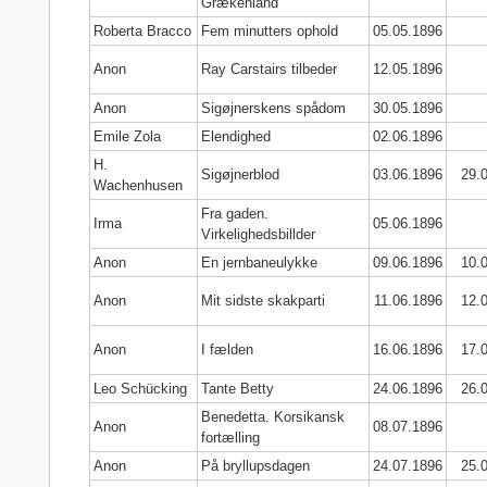
Grækenland
Roberta Bracco
Fem minutters ophold
05.05.1896
Anon
Ray Carstairs tilbeder
12.05.1896
Anon
Sigøjnerskens spådom
30.05.1896
Emile Zola
Elendighed
02.06.1896
H.
Sigøjnerblod
03.06.1896
29.
Wachenhusen
Fra gaden.
Irma
05.06.1896
Virkelighedsbillder
Anon
En jernbaneulykke
09.06.1896
10.
Anon
Mit sidste skakparti
11.06.1896
12.
Anon
I fælden
16.06.1896
17.
Leo Schücking
Tante Betty
24.06.1896
26.
Benedetta. Korsikansk
Anon
08.07.1896
fortælling
Anon
På bryllupsdagen
24.07.1896
25.