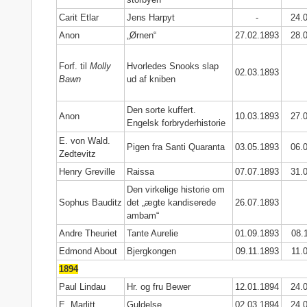
Carit Etlar
Jens Harpyt
-
24.
Anon
„Ørnen“
27.02.1893
28.
Forf. til
Molly
Hvorledes Snooks slap
02.03.1893
Bawn
ud af kniben
Den sorte kuffert.
Anon
10.03.1893
27.
Engelsk forbryderhistorie
E. von Wald.
Pigen fra Santi Quaranta
03.05.1893
06.
Zedtevitz
Henry Greville
Raissa
07.07.1893
31.
Den virkelige historie om
Sophus Bauditz
det „ægte kandiserede
26.07.1893
ambam“
Andre Theuriet
Tante Aurelie
01.09.1893
08.
Edmond About
Bjergkongen
09.11.1893
11.
1894
Paul Lindau
Hr. og fru Bewer
12.01.1894
24.
E. Marlitt
Guldelse
02.03.1894
24.