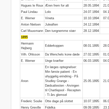
Hugues le Roux
Æren frem for alt
28.05.1894
21.
Paul Lindau
Lolo
24.07.1894
04.
E. Werner
Vineta
10.10.1894
07.
Anton Nielsen
Juleaften
24.12.1894
Carl Muusmann
Den tungnemme stær
28.12.1894
1895
Hermann
Edderkoppen
08.01.1895
28.
Hejberg
Vilh. Ohlsson
Da Wenchels kone døde
27.02.1895
01.
E. Werner
Unge kræfter
06.03.1895
04.
En læges optegnelser:
Min første patient - En
uhyggelig erindring - På
Anon
Studley Grange -
25.05.1895
21.
Dødsattesten - Arvingen
til Chartlepool - Recepten
- Ti års glemsel
Frederic Soulie
Otte dage på slottet
10.07.1895
06.
Henry Greville
Fidelka
09.09.1895
23.