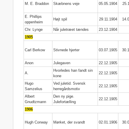
M. E. Braddon
Skæbnens veje
05.05.1904
25.
E. Phillips
Højt spil
29.11.1904
14.
oppenheim
Chr. Lynge
Når juletræet tændes
23.12.1904
1905
Carl Berkow
Stivnede hjerter
03.07.1905
30.
Anon
Julegaven
22.12.1905
Hvorledes han fandt sin
A.
22.12.1905
kone
Hugo
Ved juletid. Svensk
22.12.1905
Samzelius
herregårdsmotiv
Albert
Den ny pige.
22.12.1905
Gnudtzmann
Julefortælling
1906
Hugh Conway
Mørket, der svandt
02.01.1906
30.