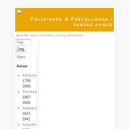
Føljetoner & Fortællinger i
danske aviser
Du er her:
start
»
bornholms_avis_og_amtstidende
Søg
Start
Aviser
Adresseavisen
1759-
1909
Aftenbladet
1887-
1926
Arbejderbladet
1921-
1941
Arbejdet