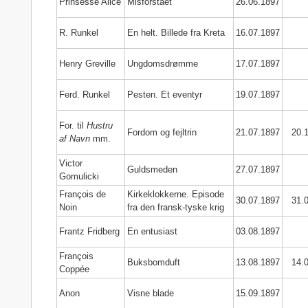
Prinsesse Alice
Misforstået
26.06.1897
R. Runkel
En helt. Billede fra Kreta
16.07.1897
Henry Greville
Ungdomsdrømme
17.07.1897
Ferd. Runkel
Pesten. Et eventyr
19.07.1897
For. til
Hustru
Fordom og fejltrin
21.07.1897
20.
af Navn
mm.
Victor
Guldsmeden
27.07.1897
Gomulicki
François de
Kirkeklokkerne. Episode
30.07.1897
31.
Noin
fra den fransk-tyske krig
Frantz Fridberg
En entusiast
03.08.1897
François
Buksbomduft
13.08.1897
14.
Coppée
Anon
Visne blade
15.09.1897