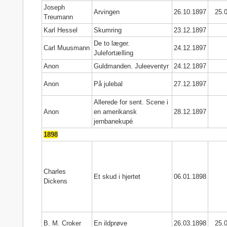
Joseph
Arvingen
26.10.1897
25.
Treumann
Karl Hessel
Skumring
23.12.1897
De to læger.
Carl Muusmann
24.12.1897
Julefortælling
Anon
Guldmanden. Juleeventyr
24.12.1897
Anon
På julebal
27.12.1897
Allerede for sent. Scene i
Anon
en amerikansk
28.12.1897
jernbanekupé
1898
Charles
Et skud i hjertet
06.01.1898
Dickens
B. M. Croker
En ildprøve
26.03.1898
25.