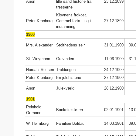
Anon
lille sand historie fra
23.12.1899
tresserne
Klovnens frokost.
Peter Kronborg
Gammel fortælling i
27.12.1899
indramning
1900
Mrs. Alexander
Stolthedens sejr
31.01.1900
09.
St. Weymann
Grevinden
11.06.1900
31.
Nordahl Rolfsen
Troldungen
24.12.1900
Peter Kronborg
En julehistorie
27.12.1900
Anon
Julekvæld
28.12.1900
1901
Reinhold
Bankdirektøren
02.01.1901
13.
Ortmann
W. Heimburg
Familien Baldauf
14.03.1901
09.