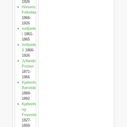
1926
Horsens
Folkeblad
1866-
1926
Isefjordsposten
I
1861-
1865
Isefjordsposten
II
1866-
1926
Jyllands-
Posten
1871-
1966
Kjøbenhavns
Børstidende
1889-
1892
Kjøbenhavnsposten
og
Forposten
1827-
1859