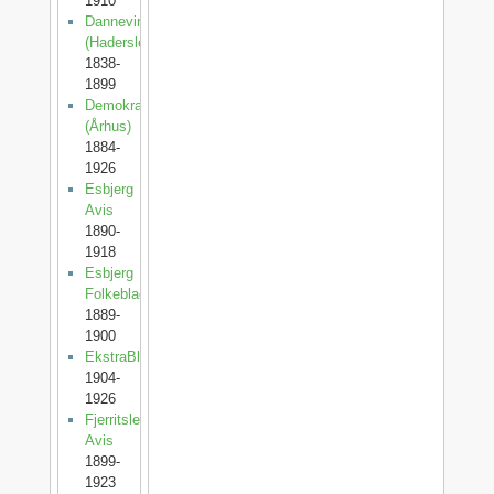
1910
Dannevirke
(Haderslev)
1838-
1899
Demokraten
(Århus)
1884-
1926
Esbjerg
Avis
1890-
1918
Esbjerg
Folkeblad
1889-
1900
EkstraBladet
1904-
1926
Fjerritslev
Avis
1899-
1923