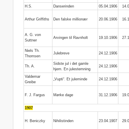
H.S.
Danserinden
05.04.1906
14.
Arthur Griffiths
Den falske millionær
20.06.1906
16.
A. G. von
Arvingen til Ravnholt
19.10.1906
27.
Suttner
Niels Th.
Julebreve
24.12.1906
Thomsen
Sidste jul i det gamle
Th. A.
24.12.1906
hjem. En julestemning
Valdemar
„Vupti“. Et juleminde
24.12.1906
Greibe
F. J. Fargus
Mørke dage
31.12.1906
19.
1907
H. Beniczky
Nihilistinden
23.04.1907
29.