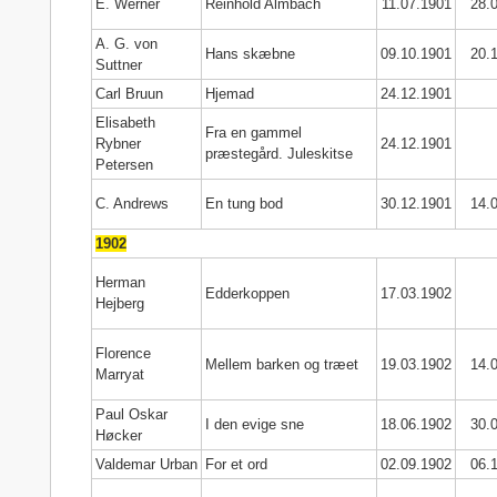
E. Werner
Reinhold Almbach
11.07.1901
28.
A. G. von
Hans skæbne
09.10.1901
20.
Suttner
Carl Bruun
Hjemad
24.12.1901
Elisabeth
Fra en gammel
Rybner
24.12.1901
præstegård. Juleskitse
Petersen
C. Andrews
En tung bod
30.12.1901
14.
1902
Herman
Edderkoppen
17.03.1902
Hejberg
Florence
Mellem barken og træet
19.03.1902
14.
Marryat
Paul Oskar
I den evige sne
18.06.1902
30.
Høcker
Valdemar Urban
For et ord
02.09.1902
06.