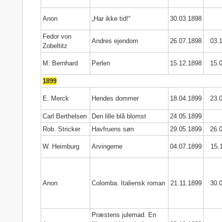
Anon
„Har ikke tid!“
30.03.1898
Fedor von
Andres ejendom
26.07.1898
03.
Zobeltitz
M. Bernhard
Perlen
15.12.1898
15.
1899
E. Merck
Hendes dommer
18.04.1899
23.
Carl Berthelsen
Den lille blå blomst
24.05.1899
Rob. Stricker
Havfruens søn
29.05.1899
26.
W. Heimburg
Arvingerne
04.07.1899
15.
Anon
Colomba. Italiensk roman
21.11.1899
30.
Præstens julemad. En