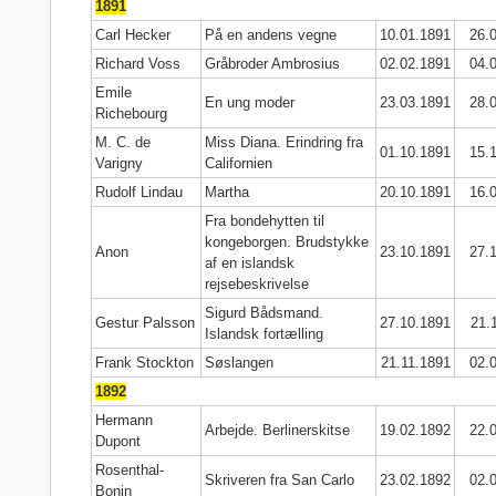
1891
Carl Hecker
På en andens vegne
10.01.1891
26.
Richard Voss
Gråbroder Ambrosius
02.02.1891
04.
Emile
En ung moder
23.03.1891
28.
Richebourg
M. C. de
Miss Diana. Erindring fra
01.10.1891
15.
Varigny
Californien
Rudolf Lindau
Martha
20.10.1891
16.
Fra bondehytten til
kongeborgen. Brudstykke
Anon
23.10.1891
27.
af en islandsk
rejsebeskrivelse
Sigurd Bådsmand.
Gestur Palsson
27.10.1891
21.
Islandsk fortælling
Frank Stockton
Søslangen
21.11.1891
02.
1892
Hermann
Arbejde. Berlinerskitse
19.02.1892
22.
Dupont
Rosenthal-
Skriveren fra San Carlo
23.02.1892
02.
Bonin