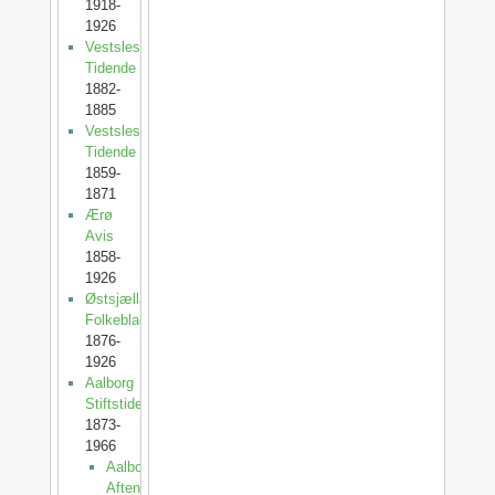
1918-
1926
Vestslesvigs
Tidende
1882-
1885
Vestslesvigsk
Tidende
1859-
1871
Ærø
Avis
1858-
1926
Østsjællands
Folkeblad
1876-
1926
Aalborg
Stiftstidende
1873-
1966
Aalborg
Aftenblad