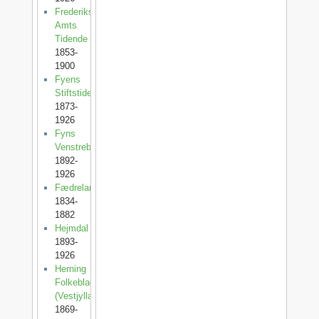
Frederiksborg
Amts
Tidende
1853-
1900
Fyens
Stiftstidende
1873-
1926
Fyns
Venstreblad
1892-
1926
Fædrelandet
1834-
1882
Hejmdal
1893-
1926
Herning
Folkeblad
(Vestjylland)
1869-