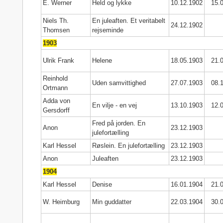
E. Werner
Held og lykke
10.12.1902
15.
Niels Th.
En juleaften. Et veritabelt
24.12.1902
Thomsen
rejseminde
1903
Ulrik Frank
Helene
18.05.1903
21.
Reinhold
Uden samvittighed
27.07.1903
08.
Ortmann
Adda von
En vilje - en vej
13.10.1903
12.
Gersdorff
Fred på jorden. En
Anon
23.12.1903
julefortælling
Karl Hessel
Røslein. En julefortælling
23.12.1903
Anon
Juleaften
23.12.1903
1904
Karl Hessel
Denise
16.01.1904
21.
W. Heimburg
Min guddatter
22.03.1904
30.