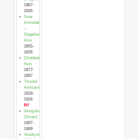
1867-
1926
Sorø
Amtstidende
–
Slagelse
Avis
1855-
1926
[Stubbekøbing
Avis
1877-
1897
Thisted
Amtsavis
1824-
1926
NY
Vestjylland
(Struer)
1907-
1909
Vestkysten