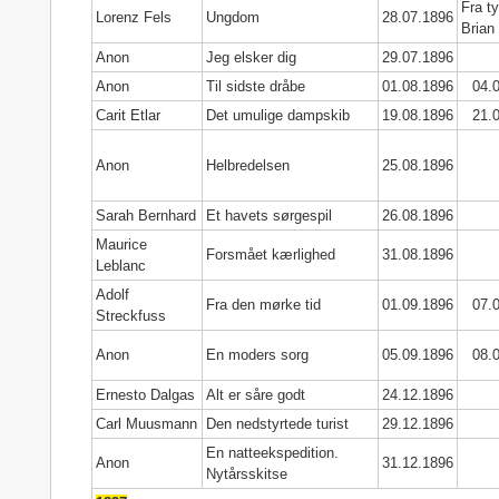
Fra t
Lorenz Fels
Ungdom
28.07.1896
Brian
Anon
Jeg elsker dig
29.07.1896
Anon
Til sidste dråbe
01.08.1896
04.
Carit Etlar
Det umulige dampskib
19.08.1896
21.
Anon
Helbredelsen
25.08.1896
Sarah Bernhard
Et havets sørgespil
26.08.1896
Maurice
Forsmået kærlighed
31.08.1896
Leblanc
Adolf
Fra den mørke tid
01.09.1896
07.
Streckfuss
Anon
En moders sorg
05.09.1896
08.
Ernesto Dalgas
Alt er såre godt
24.12.1896
Carl Muusmann
Den nedstyrtede turist
29.12.1896
En natteekspedition.
Anon
31.12.1896
Nytårsskitse