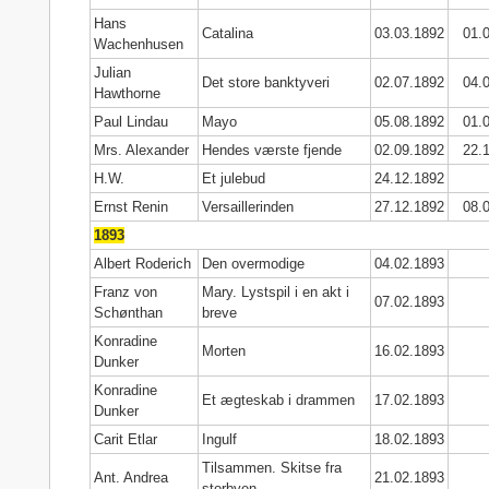
Hans
Catalina
03.03.1892
01.
Wachenhusen
Julian
Det store banktyveri
02.07.1892
04.
Hawthorne
Paul Lindau
Mayo
05.08.1892
01.
Mrs. Alexander
Hendes værste fjende
02.09.1892
22.
H.W.
Et julebud
24.12.1892
Ernst Renin
Versaillerinden
27.12.1892
08.
1893
Albert Roderich
Den overmodige
04.02.1893
Franz von
Mary. Lystspil i en akt i
07.02.1893
Schønthan
breve
Konradine
Morten
16.02.1893
Dunker
Konradine
Et ægteskab i drammen
17.02.1893
Dunker
Carit Etlar
Ingulf
18.02.1893
Tilsammen. Skitse fra
Ant. Andrea
21.02.1893
storbyen