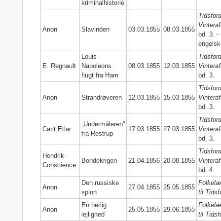
kriminalhistorie
Tidsford
Vinteraf
Anon
Slavinden
03.03.1855
08.03.1855
bd. 3. -
engelsk
Louis
Tidsford
E. Regnault
Napoleons
08.03.1855
12.03.1855
Vinteraf
flugt fra Ham
bd. 3.
Tidsford
Anon
Strandrøveren
12.03.1855
15.03.1855
Vinteraf
bd. 3.
Tidsford
„Undermåleren“
Carit Etlar
17.03.1855
27.03.1855
Vinteraf
fra Restrup
bd. 3.
Tidsford
Hendrik
Bondekrigen
21.04.1856
20.08.1855
Vinteraf
Conscience
bd. 4.
Den russiske
Folkelæ
Anon
27.04.1855
25.05.1855
spion
til Tidsf
En herlig
Folkelæ
Anon
25.05.1855
29.06.1855
lejlighed
til Tidsf