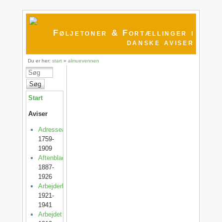
Føljetoner & Fortællinger i
danske aviser
Du er her:
start
»
almuevennen
Søg
Start
Aviser
Adresseavisen
1759-
1909
Aftenbladet
1887-
1926
Arbejderbladet
1921-
1941
Arbejdet