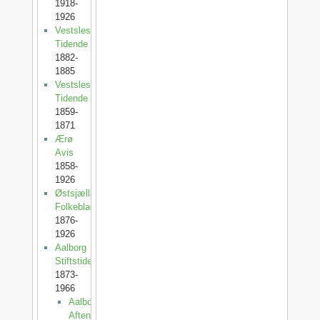
1918-
1926
Vestslesvigs
Tidende
1882-
1885
Vestslesvigsk
Tidende
1859-
1871
Ærø
Avis
1858-
1926
Østsjællands
Folkeblad
1876-
1926
Aalborg
Stiftstidende
1873-
1966
Aalborg
Aftenblad