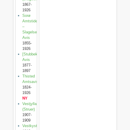
1867-
1926
Sorø
Amtstidende
–
Slagelse
Avis
1855-
1926
[Stubbekøbing
Avis
1877-
1897
Thisted
Amtsavis
1824-
1926
NY
Vestjylland
(Struer)
1907-
1909
Vestkysten