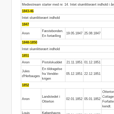
Mediestream starter med nr. 14. Intet skønlitterært indhold i å
1843-46
Intet skønlitterært indhold
1847
Fæstebonden.
Anon
19.05.1847
25.08.1847
En fortælling
1848-1850
Intet skønlitterært indhold
1851
Anon
Pistolskuddet
21.11.1851
01.12.1851
En tildragelse
Jules
fra Vendée-
05.12.1851
22.12.1851
d'Herbauges
krigen
1852
Otterto
Landstedet i
Cottage
Anon
02.01.1852
05.01.1852
Otterton
Forfatte
kendt.
Louis
Københavns