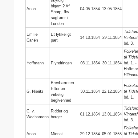
skyldig i
bigami? Af
Anon
04.05.1854
13.05.1854
Sharp, fhv.
sagfører i
London
Tidsford
Emilie
Et lykkeligt
14.10.1854
29.11.1854
Vinteraf
Carlén
parti
bd. 3.
Folkelæ
til Tidsf
Hoffmann
Plyndringen
03.11.1854
30.11.1854
bd. 1. - 
Hoffma
Plünder
Brevbæreren.
Folkelæ
Efter en
G. Nieritz
30.11.1854
22.12.1854
til Tidsf
virkelig
bd. 1.
begivenhed
Tidsford
C. v.
Ridder og
01.12.1854
13.01.1854
Vinteraf
Wachsmann
borger
bd. 3.
Folkelæ
Anon
Midnat
29.12.1854
05.01.1855
til Tidsf