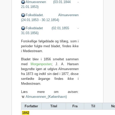
Almuevennen (03.01.1844 -
21.01.1853)
Folkebladet. Almuevennen
(24.01.1853 - 30.12.1854)
Folkebladet (02.01.1855 -
31.03.1856)
Forskellige følgeblade og tillæg, som i
perioder fulgte med bladet, findes ikke
i Mediestream.
Bladet blev i 1856 smeltet sammen
med
Morgenposten
; J. A. Hansen
begyndte igen at udgive
Almuevennen
fra 1873 og indtil sin død i 1877, disse
senfødte årgange findes ikke i
Mediestream.
Læs mere om avisen:
Almuevennen_(København)
Forfatter
Titel
Fra
Til
No
1842