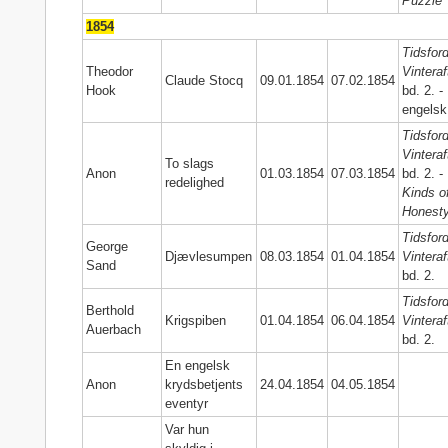
Puzzle
1854
Tidsford
Theodor
Vinteraf
Claude Stocq
09.01.1854
07.02.1854
Hook
bd. 2. -
engelsk
Tidsford
Vinteraf
To slags
Anon
01.03.1854
07.03.1854
bd. 2. -
redelighed
Kinds o
Honest
Tidsford
George
Djævlesumpen
08.03.1854
01.04.1854
Vinteraf
Sand
bd. 2.
Tidsford
Berthold
Krigspiben
01.04.1854
06.04.1854
Vinteraf
Auerbach
bd. 2.
En engelsk
Anon
krydsbetjents
24.04.1854
04.05.1854
eventyr
Var hun