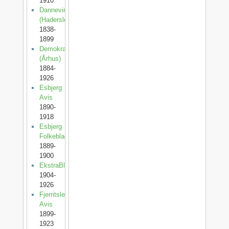
1910
Dannevirke
(Haderslev)
1838-
1899
Demokraten
(Århus)
1884-
1926
Esbjerg
Avis
1890-
1918
Esbjerg
Folkeblad
1889-
1900
EkstraBladet
1904-
1926
Fjerritslev
Avis
1899-
1923