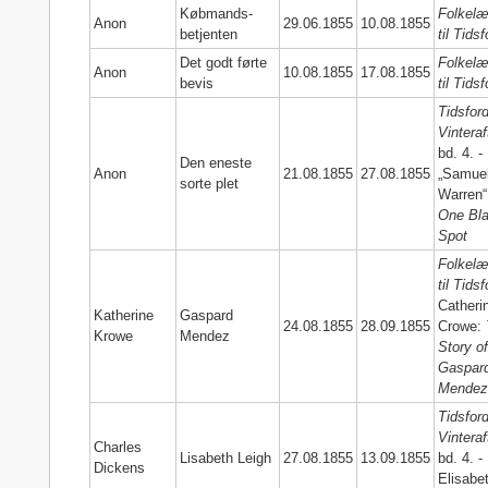
Købmands-
Folkelæ
Anon
29.06.1855
10.08.1855
betjenten
til Tidsf
Det godt førte
Folkelæ
Anon
10.08.1855
17.08.1855
bevis
til Tidsf
Tidsford
Vinteraf
bd. 4. -
Den eneste
Anon
21.08.1855
27.08.1855
„Samue
sorte plet
Warren
One Bl
Spot
Folkelæ
til Tidsf
Catheri
Katherine
Gaspard
24.08.1855
28.09.1855
Crowe:
Krowe
Mendez
Story o
Gaspar
Mende
Tidsford
Vinteraf
Charles
Lisabeth Leigh
27.08.1855
13.09.1855
bd. 4. -
Dickens
Elisabe