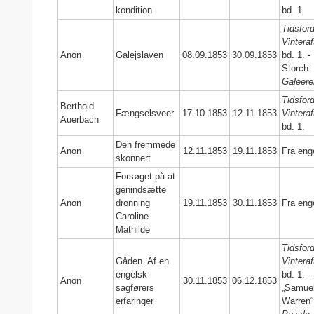
kondition
bd. 1
Tidsford
Vinteraf
Anon
Galejslaven
08.09.1853
30.09.1853
bd. 1. -
Storch
Galeere
Tidsford
Berthold
Fængselsveer
17.10.1853
12.11.1853
Vinteraf
Auerbach
bd. 1.
Den fremmede
Anon
12.11.1853
19.11.1853
Fra eng
skonnert
Forsøget på at
genindsætte
Anon
dronning
19.11.1853
30.11.1853
Fra eng
Caroline
Mathilde
Tidsford
Gåden. Af en
Vinteraf
engelsk
bd. 1. -
Anon
30.11.1853
06.12.1853
sagførers
„Samue
erfaringer
Warren