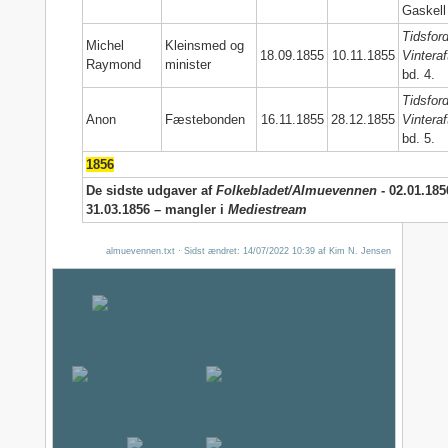
Gaskell
Tidsford
Michel
Kleinsmed og
18.09.1855
10.11.1855
Vinteraf
Raymond
minister
bd. 4.
Tidsford
Anon
Fæstebonden
16.11.1855
28.12.1855
Vinteraf
bd. 5.
1856
De sidste udgaver af
Folkebladet/Almuevennen
- 02.01.185
31.03.1856 – mangler i
Mediestream
almuevennen.txt
· Sidst ændret:
14/07/2022 10:39
af
Kim N. Jensen