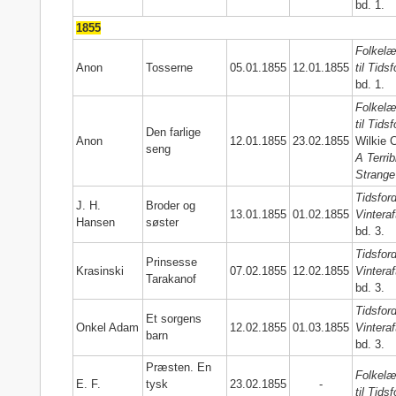
bd. 1.
1855
Folkelæ
Anon
Tosserne
05.01.1855
12.01.1855
til Tidsf
bd. 1.
Folkelæ
til Tidsf
Den farlige
Anon
12.01.1855
23.02.1855
Wilkie C
seng
A Terrib
Strange
Tidsford
J. H.
Broder og
13.01.1855
01.02.1855
Vinteraf
Hansen
søster
bd. 3.
Tidsford
Prinsesse
Krasinski
07.02.1855
12.02.1855
Vinteraf
Tarakanof
bd. 3.
Tidsford
Et sorgens
Onkel Adam
12.02.1855
01.03.1855
Vinteraf
barn
bd. 3.
Præsten. En
Folkelæ
E. F.
tysk
23.02.1855
-
til Tidsf