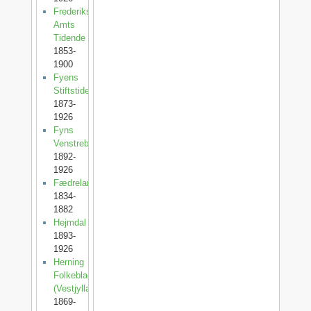
Frederiksborg
Amts
Tidende
1853-
1900
Fyens
Stiftstidende
1873-
1926
Fyns
Venstreblad
1892-
1926
Fædrelandet
1834-
1882
Hejmdal
1893-
1926
Herning
Folkeblad
(Vestjylland)
1869-