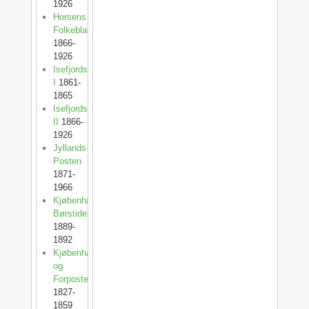
1926
Horsens
Folkeblad
1866-
1926
Isefjordsposten
I
1861-
1865
Isefjordsposten
II
1866-
1926
Jyllands-
Posten
1871-
1966
Kjøbenhavns
Børstidende
1889-
1892
Kjøbenhavnsposten
og
Forposten
1827-
1859