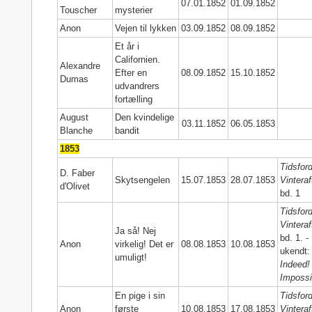
07.01.1852
01.09.1852
Touscher
mysterier
Anon
Vejen til lykken
03.09.1852
08.09.1852
Et år i
Californien.
Alexandre
Efter en
08.09.1852
15.10.1852
Dumas
udvandrers
fortælling
August
Den kvindelige
03.11.1852
06.05.1853
Blanche
bandit
1853
Tidsford
D. Faber
Skytsengelen
15.07.1853
28.07.1853
Vinteraf
d'Olivet
bd. 1
Tidsford
Vinteraf
Ja så! Nej
bd. 1. -
Anon
virkelig! Det er
08.08.1853
10.08.1853
ukendt
umuligt!
Indeed!
Impossi
En pige i sin
Tidsford
Anon
første
10.08.1853
17.08.1853
Vinteraf